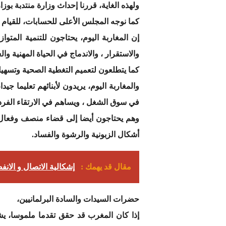
ولهذه الغاية، قررنا إحداث وزارة منتدبة بوزا
كما نوجه المجلس الأعلى للحسابات، للقيام 
إن المغاربة اليوم، يحتاجون للتنمية الم
والاستقرار ، والاندماج في الحياة المهنية وال
كما يتطلعون لتعميم التغطية الصحية وتسهيل 
والمغاربة اليوم، يريدون لأبنائهم تعليما جي
في سوق الشغل ، ويساهم في الارتقاء الفر
وهم يحتاجون أيضا إلى قضاء منصف وفعال، و
أشكال الزبونية والرشوة والفساد.
مقال قد يهمك :
إشكالية الاتصال و الانف
حضرات السيدات والسادة البرلمانيين،
إذا كان المغرب قد حقق تقدما ملموسا، يشهد