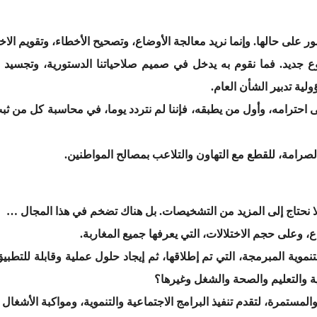
أمور على حالها. وإنما نريد معالجة الأوضاع، وتصحيح الأخطاء، وتقويم الاخت
 جديد. فما نقوم به يدخل في صميم صلاحياتنا الدستورية، وتجسيد ل
ية تدبير الشأن العام.
ى احترامه، وأول من يطبقه، فإننا لم نتردد يوما، في محاسبة كل من ث
صرامة، للقطع مع التهاون والتلاعب بمصالح المواطنين.
ا نحتاج إلى المزيد من التشخيصات. بل هناك تضخم في هذا المجال …
، وعلى حجم الاختلالات، التي يعرفها جميع المغاربة.
تنموية المبرمجة، التي تم إطلاقها، ثم إيجاد حلول عملية وقابلة للتطب
ة والتعليم والصحة والشغل وغيرها؟
والمستمرة، لتقدم تنفيذ البرامج الاجتماعية والتنموية، ومواكبة الأشغال ب