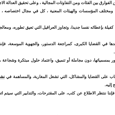
 الفوارق بين الفئات ومن التفاوتات المجالية ، وعلى تحقيق العدالة الاج
، ومختلف المؤسسات والهيئات المعنية ، كل في مجال اختصاصه ، لإع
، كفيلة بإعطائه نفسا جديدا، وتجاوز العراقيل التي تعيق تطوره، ومعال
دها في القضايا الكبرى، كمراجعة الدستور، والجهوية الموسعة، فإن
ور بمسمياتها، دون مجاملة أو تنميق، واعتماد حلول مبتكرة وشجاعة
كباب على القضايا والمشاكل، التي تشغل المغاربة، والمساهمة في
نشر
إليه.
فإننا ننتظر الاطلاع عن كثب، على المقترحات، والتدابير التي سيتم ا