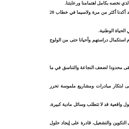
ذي نخصه بكامل اهتمامنا ورعايتنا.
فتأهيل الشباب المغربي وانخراطه الإيجابي والفعال في الحياة الوطنية يعد من أهم التحديات التي يتعين رفعها. وقد أكدنا أكثر من مرة ولاسيما في خطاب 20
الحياة الوطنية.
دم استكمال دراستهم وأحيانا حتى من الولوج
يبقى محدودا لضعف النجاعة والتناسق في ما
إلى ابتكار مبادرات ومشاريع ملموسة تحرر
ل واقعية قد لا تتطلب وسائل مادية كبيرة،
 التكوين والتشغيل، قادرة على إيجاد حلول