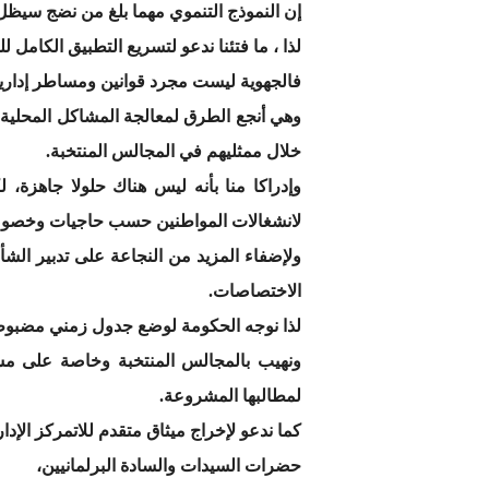
إن النموذج التنموي مهما بلغ من نضج سيظل م
لذا ، ما فتئنا ندعو لتسريع التطبيق الكامل 
فالجهوية ليست مجرد قوانين ومساطر إدارية، 
وهي أنجع الطرق لمعالجة المشاكل المحلية، 
خلال ممثليهم في المجالس المنتخبة.
وإدراكا منا بأنه ليس هناك حلولا جاهزة
لانشغالات المواطنين حسب حاجيات وخصو
ولإضفاء المزيد من النجاعة على تدبير الشأن
الاختصاصات.
لذا نوجه الحكومة لوضع جدول زمني مضبوط 
ونهيب بالمجالس المنتخبة وخاصة على مست
لمطالبها المشروعة.
كما ندعو لإخراج ميثاق متقدم للاتمركز الإدا
حضرات السيدات والسادة البرلمانيين،