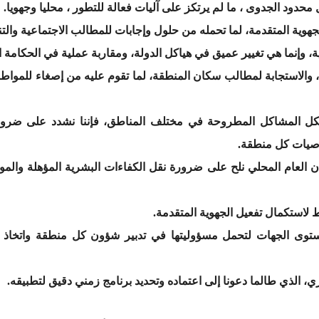
حدود الجدوى ، ما لم يرتكز على آليات فعالة للتطور ، محليا وجهويا.
للجهوية المتقدمة، لما تحمله من حلول وإجابات للمطالب الاجتماعية وال
وإنما هي تغيير عميق في هياكل الدولة، ومقاربة عملية في الحكامة الت
والاستجابة لمطالب سكان المنطقة، لما تقوم عليه من إصغاء للمواطني
، لكل المشاكل المطروحة في مختلف المناطق، فإننا نشدد على ضرو
صيات كل منطقة.
 العام المحلي نلح على ضرورة نقل الكفاءات البشرية المؤهلة والموار
لاستكمال تفعيل الجهوية المتقدمة.
وى الجهات لتحمل مسؤوليتها في تدبير شؤون كل منطقة واتخاذ الم
ري، الذي طالما دعونا إلى اعتماده وتحديد برنامج زمني دقيق لتطبيقه.