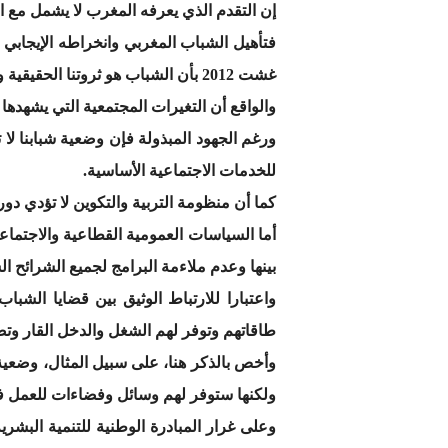
إن التقدم الذي يعرفه المغرب لا يشمل مع ا
غشت 2012 بأن الشباب هو ثروتنا الحقيقية ويجب اعتباره كمحرك للتنمية وليس كعائق أمام تحقيقها.
والواقع أن التغيرات المجتمعية التي يشهدها 
ورغم الجهود المبذولة فإن وضعية شبابنا لا 
للخدمات الاجتماعية الأساسية.
كما أن منظومة التربية والتكوين لا تؤدي دور
أما السياسات العمومية القطاعية والاجتماع
بينها وعدم ملاءمة البرامج لجميع الشرائح الش
واعتبارا للارتباط الوثيق بين قضايا الشب
طاقاتهم وتوفر لهم الشغل والدخل القار وتض
وأخص بالذكر هنا، على سبيل المثال، وضعية 
ولكنها ستوفر لهم وسائل وفضاءات للعمل في 
وعلى غرار المبادرة الوطنية للتنمية البشر