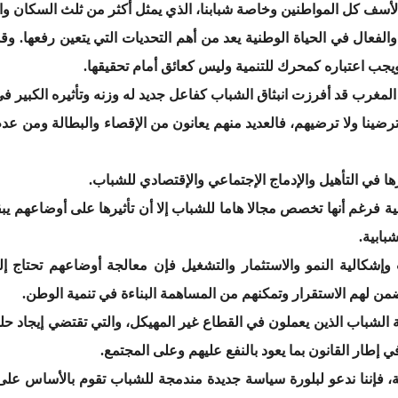
لأسف كل المواطنين وخاصة شبابنا، الذي يمثل أكثر من ثلث السكان وال
المغرب قد أفرزت انبثاق الشباب كفاعل جديد له وزنه وتأثيره الكبير في 
ترضينا ولا ترضيهم، فالعديد منهم يعانون من الإقصاء والبطالة ومن ع
ها في التأهيل والإدماج الإجتماعي والإقتصادي للشباب.
ية فرغم أنها تخصص مجالا هاما للشباب إلا أن تأثيرها على أوضاعهم 
بابية.
اب وإشكالية النمو والاستثمار والتشغيل فإن معالجة أوضاعهم تحتاج 
من لهم الاستقرار وتمكنهم من المساهمة البناءة في تنمية الوطن.
الشباب الذين يعملون في القطاع غير المهيكل، والتي تقتضي إيجاد حلو
إطار القانون بما يعود بالنفع عليهم وعلى المجتمع.
ية، فإننا ندعو لبلورة سياسة جديدة مندمجة للشباب تقوم بالأساس على