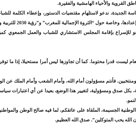
ق القروية والأحياء الهامشية والفقيرة.
ة الجديدة، ندعو لاستلهام مقتضيات الدستور، وإعطاء الكلمة للشباب،
صة حول “الثروة الإجمالية للمغرب” و”رؤية 2030 للتربية والتكوين”، وغيرها.
عو للإسراع بإقامة المجلس الاستشاري للشباب والعمل الجمعوي كمؤس
 العام ليست قدرا محتوما. كما أن تجاوزها ليس أمرا مستحيلا، إذا ما تو
منتخبين. فأنتم مسؤولون أمام الله، وأمام الشعب وأمام الملك عن الوض
ة، بكل صدق ومسؤولية، لتغيير هذا الوضع، بعيدا عن أي اعتبارات سيا
نمو.
لوطنية الجسيمة، الملقاة على عاتقكم، لما فيه صالح الوطن والمواطني
 الله يحب المتوكلين”. صدق الله العظيم.