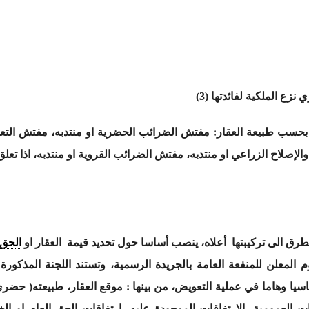
نزع الملكية لفائدتها (3)
بحسب طبيعة العقار: مفتش الضرائب الحضرية او منتدبه، مفتش التعمير
ة والإصلاح الزراعي او منتدبه، مفتش الضرائب القروية او منتدبه، اذا تعل
متطرق الى تركيبتها أعلاه، ينصب أساسا حول تحديد قيمة العقار او
الحق
وم المعلن للمنفعة العامة بالجريدة الرسمية، وتستند اللجنة المذكور
سيا وهاما في عملية التعويض، من بينها : موقع العقار، طبيعته( حض
 العمومية، الارتفاقات الموجودة عليه- ارتفاقات الحق العام او الخ