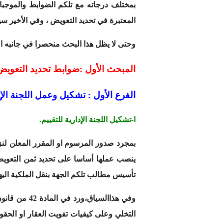
بمختلف درجاته مع تلكم الضوابط والموجبا
المعتبرة في تحديد التعويض ، وفي الأخير 
وحتى لا يظل هذا البحث منحصرا في جانبه ا
المبحث الأول :ضوابط تحديد التعويض خ
الفرع الأول : تشكيل وعمل اللجنة الإدا
ا
-تشكيل اللجنة الإدارية للتقييم.
بمجرد صدور المرسوم او المقرر المعلن لنزع 
ينصب عملها أساسا على تحديد ثمن التعويض ع
تأسيس مطالب تلكم الجهة بنقل الملكية اليه
وفي هذاالسياق،ورد في المادة 42 من قانون نزع الملكية على ما يلي:” إذا اتفق نازع الملكية والمنزوعة ملكيته على الثمن الذي حددته اللجنة بعد
التخلي وعلى كيفيات تفويت العقار او الحقو