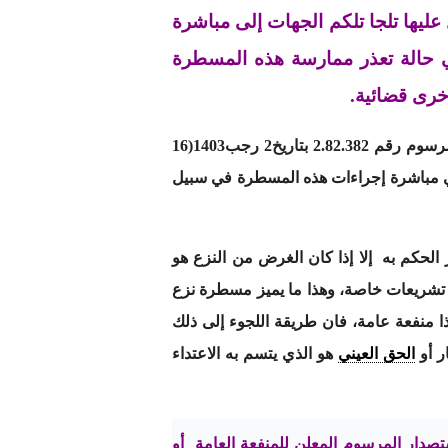
عليها تلجا تلكم الجهات إلى مباشرة
في حالة تعذر ممارسة هذه المسطرة
خرى قضائية.
و يعتبر القانون رقم 7.81 الصادر بتنفيذه الظهير الشريف رقم1.81.254 بتاريخ 11 رجب 1402(6 ماي1982) وكذا المرسوم رقم 2.82.382 بتاريخ2 رجب1403(16
ية، في مباشرة إجراءات هذه المسطرة في سبيل
 الحكم به إلا إذا كان الغرض من النزع هو
جب تشريعات خاصة، وهذا ما يميز مسطرة نزع
ا منفعة عامة، فان طريقة اللجوء إلى ذلك
ر أو
الحق العيني
هو الذي يتسم به الاعتداء
تصدار المرسوم المعلن للمنفعة العامة أو