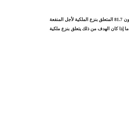
وبالرجوع الى مقتضيات الفصلين6 و7 من المرسوم رقم 382.82.2 بتاريخ 2 رجب1403(16 ابريل1983)، بتطبيق القانون 81.7 المتعلق بنزع الملكية لأجل المنفعة
و ما إذا كان الهدف من ذلك يتعلق بنزع ملكية