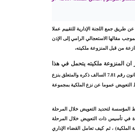
عن طريق جمع اللجنة الإدارية للتقييم عملا
داري بموجب مقالها الاستعجالي الرامي إلى الإذن
ازعة من قبل المنزوعة ملكيته،
ر ان المنزوعة ملكيته يتحمل في هذا
، وزرا وضررا نتيجة تخليه جبرا عن عقاره آو حقه العيني، وبالتالي فان المشرع المغربي سواء من خلال القانون رقم 7.81 السالف ذكره والمتعلق بنزع
ط التعويض عموما عن نزع الملكية بمجموعة
بط المؤسسة لتحديد التعويض خلال المرحلة
تمدة في تأسيس ذات التعويض خلال المرحلة
الملكية) ، ثم كيف تعامل القضاء الإداري