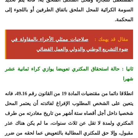
السومة الكرائية للمحل الملحق باتفاق الطرفين أو باللجوء إلى
المحكمة.
مقال قد يهمك :
صلاحيات ممثلي الأجراء بالمقاولة في
ضوء التشريع الوطني والدولي والعمل القضائي
ثانيا : حالة استحقاق المكتري تعويضا يوازي كراء ثمانية عشر
شهرا
انطلاقا دائما من مقتضيات المادة 19 من القانون رقم 49.16، فانه
يتعين على الشخص المطلوب الإفراغ لفائدته أن يعتمر المحل
شخصيا داخل أجل أقصاه ستة أشهر من تاريخ مغادرته من طرف
المكتري ولمدة لا تقل عن ثلاث سنوات، ما لم يكن هناك عذر
مقبول، وإلا حق للمكتري المطالبة بالتعويض عما لحقه من ضرر