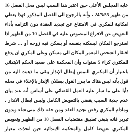
عابه المجلس الأعلى حين اعتبر هذا السبب ليس محل الفصل 16
من ظهير 24/5/55 ، وأنه بالرجوع الى الفصل المذكور فهذا يعطي
امكانية للمكري في الامتناع عن تجديد العقدة دون التزامه بأداء
التعويض عن الافراغ المنصوص عليه في الفصل 10 من الظهير اذا
استرجع المكان ليسكنه بنفسه أو يسكن فيه زوجه أو … شرط
افتقار الشخص المعمر للمكان الى مسكن وعلى المكري ان يدفع
للمكتري كراء 5 سنوات وأن المحكمة على صعيد الحكم الابتدائي
باعتبار أن المكتري التمس إبطال الإنذار يبقى ما ذهبت اليه من
قول بأنه ليس هناك ما يبرر القول ببطلان الإنذار بالإخلاء في محله
دأبا على ما سار عليه العمل القضائي على أساس أنه عند بيان
عدم جدية السبب يقضي بالتعويض الكامل وليس ابطال الانذار ،
ومادام المكري رفض تجديد العقد ومن حقه ذلك متى شاء وبدون
تبرير فانه ينبغي تطبيق مقتضيات الفصل 10 من الظهير وتعويض
المكتري تعويضا كامل والمحكمة الابتدائية حين اتخذت معيار