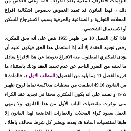
التزامات الاطراف المعنية بعقد الكراء ، فانه وعلى العكس من
ذلك ، فهذا القانون قد تعمد الغموض بخصوص اشكالية افراغ
المحلات التجارية و الصناعية والحرفية بسبب الاسترجاع للسكن
أو الاستعمال الشخصي .
فاذا كان الفصل 10 من ظهير 1955 ينص على أنه يحق للمكرى
رفض تجديد العقدة إلا أنه إذا استعمل هذا
الحق
فيكون عليه أن
يؤدى للمكتري المطلوب منه الافراغ تعويضا عن هذا الافراغ يعادل
ما لحقه من الضرر الناجم عن عدم تجديد
العقد
وذلك باستثناء ما
قرره الفصل 11 وما يليه من الفصول
( المطلب الاول ) ،
فالمادة 6
من القانون 49.16 انطلقت من معطيات معاكسة تماما لروح ظهير
1955 و نصت على انه يكون المكتري محقا في تجديد عقد الكراء
متى توفرت مقتضيات الباب الأول من هذا القانون، ولا ينتهي
العمل بعقود كراء المحلات والعقارات الخاضعة لهذا القانون إلا
طبقا لمقتضيات المادة 26 بعده، ويعتبر كل شرط مخالف باطلا ،