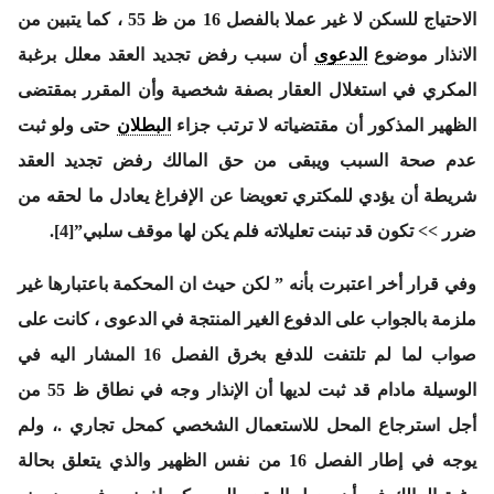
الاحتياج للسكن لا غير عملا بالفصل 16 من ظ 55 ، كما يتبين من
الانذار موضوع
الدعوى
أن سبب رفض تجديد العقد معلل برغبة
المكري في استغلال العقار بصفة شخصية وأن المقرر بمقتضى
الظهير المذكور أن مقتضياته لا ترتب جزاء
البطلان
حتى ولو ثبت
عدم صحة السبب ويبقى من حق المالك رفض تجديد العقد
شريطة أن يؤدي للمكتري تعويضا عن الإفراغ يعادل ما لحقه من
ضرر >> تكون قد تبنت تعليلاته فلم يكن لها موقف سلبي”[4].
وفي قرار أخر اعتبرت بأنه ” لكن حيث ان المحكمة باعتبارها غير
ملزمة بالجواب على الدفوع الغير المنتجة في الدعوى ، كانت على
صواب لما لم تلتفت للدفع بخرق الفصل 16 المشار اليه في
الوسيلة مادام قد ثبت لديها أن الإنذار وجه في نطاق ظ 55 من
أجل استرجاع المحل للاستعمال الشخصي كمحل تجاري .، ولم
يوجه في إطار الفصل 16 من نفس الظهير والذي يتعلق بحالة