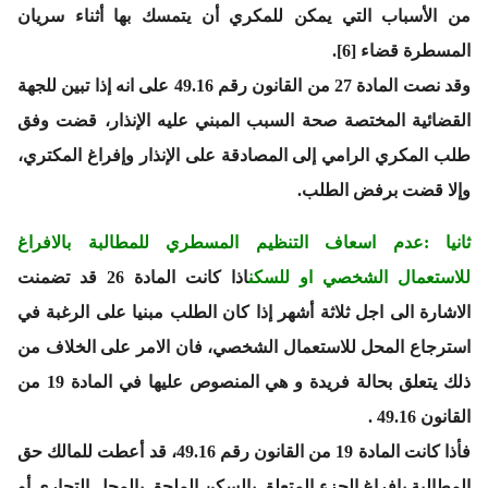
من الأسباب التي يمكن للمكري أن يتمسك بها أثناء سريان
المسطرة قضاء [6].
وقد نصت المادة 27 من القانون رقم 49.16 على انه إذا تبين للجهة
القضائية المختصة صحة السبب المبني عليه الإنذار، قضت وفق
طلب المكري الرامي إلى المصادقة على الإنذار وإفراغ المكتري،
وإلا قضت برفض الطلب.
ثانيا :عدم اسعاف التنظيم المسطري للمطالبة بالافراغ
للاستعمال الشخصي او للسكن
اذا كانت المادة 26 قد تضمنت
الاشارة الى اجل ثلاثة أشهر إذا كان الطلب مبنيا على الرغبة في
استرجاع المحل للاستعمال الشخصي، فان الامر على الخلاف من
ذلك يتعلق بحالة فريدة و هي المنصوص عليها في المادة 19 من
القانون 49.16 .
فأذا كانت المادة 19 من القانون رقم 49.16، قد أعطت للمالك حق
المطالبة بإفراغ الجزء المتعلق بالسكن الملحق بالمحل التجاري أو