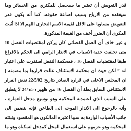
قدر التعويض أن تعتبر ما سيحصل للمكتري من الخسائر وما
سيفقده من الارباح بسبب اضاعة حقوقه، كما أنه يكون قدر
التعويض مساويا على الاقل لقيمة الاسم التجارى اللهم الا اذا أثبت
المكرى أن الضرر أخف من القيمة المذكورة.
و غير خاف أن العمل القضائي كان يركن لمقتضيات الفصل 10
متى تخلفت جدية الاسباب في الانذار الرامي الى الحكم بالافراغ
طبقا لمقتضيات الفصل 16 ، فمحكمة النقض استقرت على اعتبار
انه ” لكن حيث ان محكمة الاستئناف عللت قرارها بما مضمنه [
ان المجلس الاعلى في قراره الصادر بتاريخ 22/5/02 نقض القرار
الاستئنافي السابق بعلة أن الفصل 16 من ظهير 24/5/55 لا ينطبق
على السبب الذي اعتمدته المحكمة وهو توسيع مدخل العمارة ،
وأنه بالرجوع الى الانذار الموجه الى الطاعن فإنه يتضمن الى
جانب الأسباب الواردة به سببا اعتبره المالكون هو المقصود وتبنته
المحكمة وهو عزمهم على استعمال المحل كمدخل لسكناه وهو ما