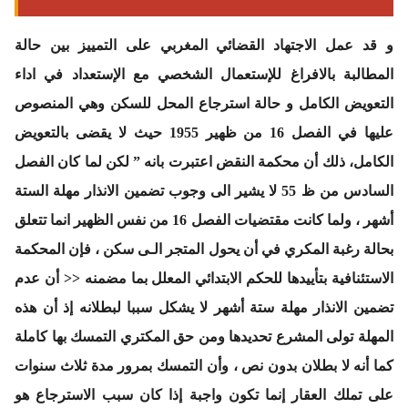
و قد عمل الاجتهاد القضائي المغربي على التمييز بين حالة
المطالبة بالافراغ للإستعمال الشخصي مع الإستعداد في اداء
التعويض الكامل و حالة استرجاع المحل للسكن وهي المنصوص
عليها في الفصل 16 من ظهير 1955 حيث لا يقضى بالتعويض
الكامل، ذلك أن محكمة النقض اعتبرت بانه ” لكن لما كان الفصل
السادس من ظ 55 لا يشير الى وجوب تضمين الانذار مهلة الستة
أشهر ، ولما كانت مقتضيات الفصل 16 من نفس الظهير انما تتعلق
بحالة رغبة المكري في أن يحول المتجر الـى سكن ، فإن المحكمة
الاستئنافية بتأييدها للحكم الابتدائي المعلل بما مضمنه << أن عدم
تضمين الانذار مهلة ستة أشهر لا يشكل سببا لبطلانه إذ أن هذه
المهلة تولى المشرع تحديدها ومن حق المكتري التمسك بها كاملة
كما أنه لا بطلان بدون نص ، وأن التمسك بمرور مدة ثلاث سنوات
على تملك العقار إنما تكون واجبة إذا كان سبب الاسترجاع هو