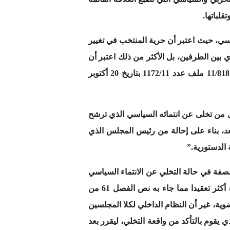
لباتها.
اسي، حيث اعتبر أن حرية المنتخب في تغيير
ي بين الطرفين، بل الأكثر من ذلك اعتبر أن
هذا المبدأ يسري أيضا على المنتخبين في مجالس الجماعات الترابية والغرف المهنية، وذلك بموجب القرار رقم 11/818 ملف عدد 1172/11 بتاريخ 20 أكتوبر
مجلسين، كل من تخلى عن انتمائه السياسي الذي ترشح
قعد، بناء على إحالة من رئيس المجلس الذي
 الدستورية.”
لصفة في حالة التخلي عن الانتماء السياسي
أو النقابي الذي ترشح باسمه العضو لانتخابات أعضاء أحد المجلسين، إلا أنه جعل من مسطرة إعمال هذه القاعدة أكثر تعقيدا مما جاء به نص الفصل 61 من
ة، غير أن النظام الداخلي لكلا المجلسين
م بالتأكد من واقعة التخلي، ليقرر بعد