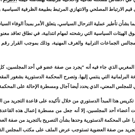
م الارتباط المصلحي والانتهازي المرتبط بطبيعة الظرفية السياسية وتق
 بشأن تأطير عملية الترحال السياسي، يتعلق الأمر بمبدأ الوفاء السي
ق الهيئات السياسية التي رشحته لمهام انتدابية، في نطاق تعاقد معنو
أكده الفصل 61 من الدستور المغربي الذي جاء فيه أنه “يجرد من صفة عضو في أحد ال
عة البرلمانية التي ينتمي إليها. وتصرح المحكمة الدستورية بشغور الم
لي للمجلس المعني، الذي يحدد أيضا آجال ومسطرة الإحالة على المحكمة
تكريس هذا المبدأ الدستوري من خلال تأكيده على قاعدة التجريد من ا
على المحكمة الدستورية وحدها بشأن التصريح بالتجريد من صفة العضوي
د من صفة العضوية تستوجب عرض الملف على مكتب المجلس الذي يقو