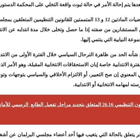
ها يتم إحالة الأمر في حالة ثبوت واقعة التخلي على المحكمة الدستور
وهو ما حاول المشرع تجاوزه من خلال مقتضيات المادتين 12 و 13 المتممتين للق
لمستشارين من صفته إذا ما حصل وتخلى خلال مدة انتدابه عن الانتم
ة النيابية التي ينتمي إليها.
ه الحد من ظاهرة الترحال السياسي خلال الفترة الأولى من الانتداب أو
ة الانتدابية خاصة إبان الاستحقاقات الانتخابية المقبلة، وهو الأمر ا
معنوي إن صح التعبير، أو الالتزام الأخلاقي والسياسي بتوجهات وتوجيه
 لمهامه الانتخابية أو الانتدابية.
قراءة في مشروع القانون التنظيمي 26.16 المتعلق بتحديد مراحل تفعيل الطا
ر يتعلق بالحالة التي يتغيب فيها أحد أعضاء مجلسي البرلمان عن أشغ