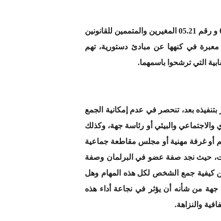
جاء المشرع المغربي بمقتضيات مهمة بشأن تخليق الحياة السياسية، وذلك بمقتضى القانونين التنظيميين رقم 04.21 و رقم 05.21 المغيرين والمتممين للقانونين
معبرة في كنهها عن مبادئ دستورية، تهم
ابية التي ترشحوا باسمهما.
 بتنفيذه بعد، تنحصر في عدم إمكانية الجمع
الاجتماعي والبيئي أو رئاسة جهة، وكذلك
م أو غرفة مهنية أو مجلس مقاطعة جماعية
بات، حيث نجد صفة عضو في البرلمان وصفة
 كيفية جمع الشخص لكل هذه المهام وهل
ن جهة من شأنه أن يؤثر في نجاعة أداء هذه
فية والنزاهة.