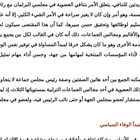
ديدتين للتنافي، يتعلق الأمر بتنافي العضوية في مجلسي البرلمان مع 
لس جماعة يتجاوز عدد سكانها 300.000 نسمة، وهو أمر وإن كان لا يغير صراحة في الأمر الشيء ال
ليم لوظائفها وتحقيق حسن سيرها، كما أن هذا المقتضى سيكون له ا
 والأقاليم ومجالس الجماعات، ذلك أنه كان في الغالب لكل من يجمع
دمة الأخرى وهو ما كان يشكل خرقا لمبدأ المساواة في توفير نفس الو
لأداء المؤسسات المنتخبة لمهامها من جهة، وحسن أداء مهام تمثيل
 العضوية في أحد مجالس الجماعات الترابية بمستوياتها الثلاث، إذ لي
تشار لعضو بمجلس الجهة أو حتى نائب الرئيس فيه، ولعضو في مجلس الع
ي في الأساس مشكلة ثقافية وأخلاقية مرتبطة بهشاشة قيمة
الالتزام
ال