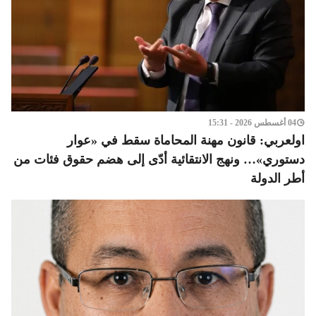
04 أغسطس 2026 - 15:31
اولعربي: قانون مهنة المحاماة سقط في «عوار
دستوري»… ونهج الانتقائية أدّى إلى هضم حقوق فئات من
أطر الدولة