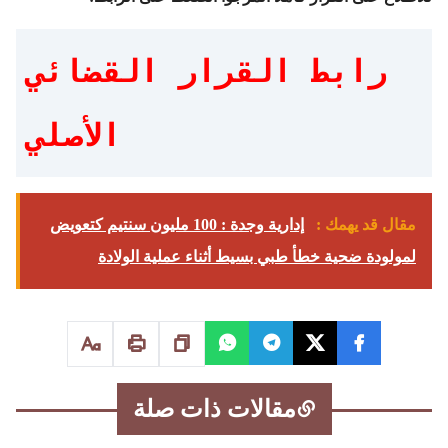
رابط القرار القضائي
الأصلي
مقال قد يهمك :
إدارية وجدة : 100 مليون سنتيم كتعويض
لمولودة ضحية خطأ طبي بسيط أثناء عملية الولادة
مقالات ذات صلة