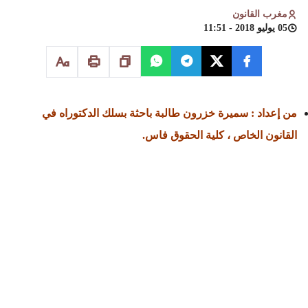
مغرب القانون
05 يوليو 2018 - 11:51
من إعداد : سميرة خزرون طالبة باحثة بسلك الدكتوراه في
القانون الخاص ، كلية الحقوق فاس.
لقد شهدت الوسائل البديلة لحل النزاعات اهتماما متزايدا على
صعيد مختلف الأنظمة القانونية والقضائية نظرا لما توفره من
مرونة وسرعة في البت وحفاظ على السرية.
و على هذا الأساس ، سارعت العديد من التشريعات إلى بلورتها
في جل المجالات لما لها من دور في تسريع المساطر وتسهيل
الإجراءات.