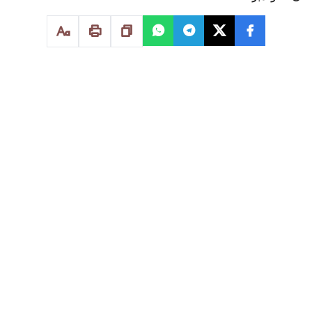
محــــمد الخــــــير بـاحث في قانون الاسرة
أحدث القانون 61.19 القاضي بتميم الفصل 430 من قانون
المسطرة المدنية تغييرا في مسطرة تذييل الاحكام القضائية
الأجنبية في قضايا الاسرة وتحديدا تلك المتعلقة بإنهاء العلاقة