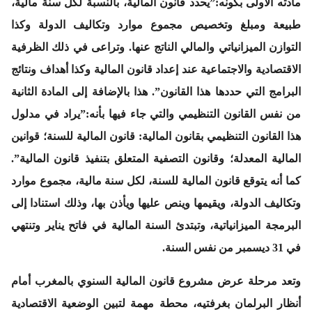
مادته الأولى بكونه:”يحدد قانون المالية، بالنسبة لكل سنة مالية،
طبيعة ومبلغ وتخصيص مجموع موارد وتكاليف الدولة وكذا
التوازن الميزانياتي والمالي الناتج عنها. وتراعى في ذلك الظرفية
الاقتصادية والاجتماعية عند إعداد قانون المالية وكذا أهداف ونتائج
البرامج التي حددها هذا القانون”. هذا بالإضافة إلى المادة الثانية
من نفس القانون التنظيمي والتي جاء فيها بأنه:”يراد في مدلول
هذا القانون التنظيمي بقانون المالية: قانون المالية للسنة؛ قوانين
المالية المعدلة؛ وقانون التصفية المتعلق بتنفيذ قانون المالية”.
كما أنه يتوقع قانون المالية للسنة، لكل سنة مالية، مجموع موارد
وتكاليف الدولة، ويقيمها وينص عليها ويأذن بها، وذلك استنادا إلى
البرمجة الميزانياتية، وتبتدئ السنة المالية في فاتح يناير وتنتهي
في 31 ديسمبر من نفس السنة.
وتعد مرحلة عرض مشروع قانون المالية السنوي بالمغرب أمام
أنظار البرلمان بغرفتيه، محطة مهمة لتبين الوضعية الاقتصادية