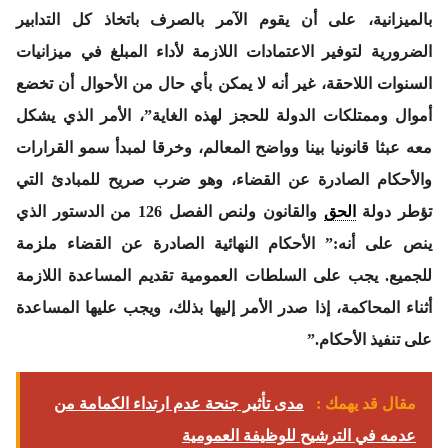
بالميزانية، على أن يقوم الآمر بالصرف باتخاذ كل التدابير
الضرورية لتوفير الاعتمادات اللازمة لأداء المبلغ في ميزانيات
السنوات اللاحقة، غير أنه لا يمكن بأي حال من الأحوال أن تخضع
أموال وممتلكات الدولة للحجز لهذه الغاية”، الأمر الذي يشكل
معه عبثا قانونيا بينا وواضح المعالم، وخرقا لمبدأ سمو القرارات
والأحكام الصادرة عن القضاء، وهو ضرب صريح للمبادئ التي
تؤطر دولة
الحق
والقانون ولنص الفصل 126 من الدستور الذي
ينص على أنه:” الأحكام النهائية الصادرة عن القضاء ملزمة
للجميع. يجب على السلطات العمومية تقديم المساعدة اللازمة
أثناء المحاكمة، إذا صدر الأمر إليها بذلك، ويجب عليها المساعدة
على تنفيذ الأحكام.”
مقال قد يهمك :
مدى تأثير جنحة عدم ارتداء الكمامة من
عدمه في الترشيح للوظيفة العمومية