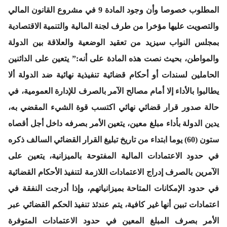
المطلوب خصوصا وأن وجود المادة 9 في مشروع القانون المالي
والتصويت عليها مؤخرا من طرف لجنة المالية والتنمية الاقتصادية
بمجلس النواب سيزيد من تعقيد الوضعية والعلاقة بين الدولة
والمواطن، بحيث نصت هذه المادة على أنه:” يتعين على الدائنين
الحاملين لسندات أو أحكام قضائية تنفيذية نهائية ضد الدولة ألا
يطالبوا بالأداء إلا أمام مصالح الآمر بالصرف للإدارة العمومية، في
حالة صدور قرار قضائي نهائي اكتسب قوة الشيء المقضي به،
يدين الدولة بأداء مبلغ معين، يتعين الأمر بصرفه داخل أجل أقصاه
ستون (60) يوما ابتداء من تاريخ تبليغ القرار القضائي السالف ذكره
في حدود الاعتمادات المالية المفتوحة بالميزانية، يتعين على
الآمرين بالصرف إدراج الاعتمادات اللازمة لتنفيذ الأحكام القضائية
في حدود الإمكانات المتاحة بميزانياتهم، وإذا أدرجت النفقة في
اعتمادات تبين أنها غير كافية، يتم عندئذ تنفيذ الحكم القضائي عبر
الأمر بصرف المبلغ المعين في حدود الاعتمادات المتوفرة