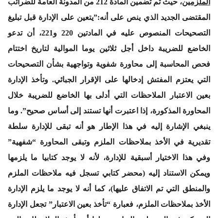
الملزمين
، حيث تم تضمين المادة 212 من المدونة العامة للضرائب
المقتضى الجديد الذي ينص على أنه:”يتعين على الإدارة قبل تبليغ
التصحيحات المنصوص عليه في المادتين 220 و221، أن تدعو
الخاضع للضريبة داخل أجل ثلاثين يوما الموالية لتاريخ اختتام
فحص المحاسبة إلى محاورة شفوية وتواجهية بشأن التصحيحات
التي يعتزم المفتش إدخالها على الإقرار الجبائي. وتأخذ الإدارة
بعين الاعتبار الملاحظات التي أدلى بها الخاضع للضريبة خلال
المحاورة المذكورة، إذا اعتبرت أنها تستند إلى أساس صحيح”. وما
ينبغي الإشارة إليه في هذا الإطار هو أنه تبقى للإدارة سلطة
تقديرية في الأخذ بملاحظات الملزم وتبقى المحاورة “شفهية”
وفي هذا الاختيار أسبقية للإدارة، لأنه لا يوجد كتابيا ما يلزمها
ويمكن الاستناد إليه (محضر كتابي تسجل فيه ملاحظات الملزم
والمنطق التي تم الاتفاق عليها)، كما أنه لا يوجد ما يلزم الإدارة
الأخذ بملاحظات الملزم، فعبارة “تأخذ بعين الاعتبار” تجعل الإدارة