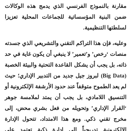
مقارنة بالنموذج الفرنسي الذي يدمج هذه الوكالات
ضمن البنية المؤسساتية للجماعات المحلية تعزيزا
لسلطتها التنظيمية.
وعليه، فإن هذا التراكم التقني والتشريعي الذي جسدته
منصات ‘رخص’ و’تعمير’ لا ينبغي أن يكون غاية في حد
ذاته، بل يجب أن يشكل القاعدة التحتية والبيئة الخصبة
(Big Data) لبروز جيل جديد من التدبير الإداري؛ حيث
لم يعد الطموح متوقفاً عند حدود الأرشفة الإلكترونية أو
التنسيق اللامادي، بل يجب أن يمتد لملامسة جوهر
‘القرار الإداري’ وتحويله من فعل بشري محض، إلى
مخرج تقني ذكي. ومع هذا الامتداد، تتحول الإدارة
الإلكترونية تدريجياً إلى إدارة ذكية تعتمد على