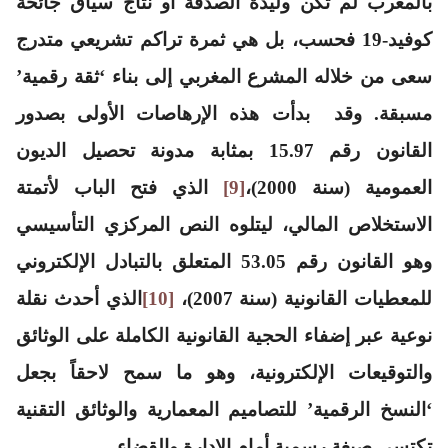
بالمغرب لم تكن وليدة الصدفة أو نتاج سياق جائحة
كوفيد-19 فحسب، بل هي ثمرة تراكم تشريعي متدرج
سعى من خلاله المشرع المغربي إلى بناء ‘ثقة رقمية’
مسبقة. وقد بدأت هذه الإرهاصات الأولى بصدور
القانون رقم 15.97 بمثابة مدونة تحصيل الديون
العمومية (سنة 2000)،
[9]
الذي فتح الباب لأتمتة
الاستخلاص المالي، ليتلوه النص المركزي التأسيسي
وهو القانون رقم 53.05 المتعلق بالتبادل الإلكتروني
للمعطيات القانونية (سنة 2007)،
[10]
الذي أحدث نقلة
نوعية عبر إضفاء الحجية القانونية الكاملة على الوثائق
والتوقيعات الإلكترونية، وهو ما سمح لاحقاً بجعل
‘النسخ الرقمية’ للتصاميم المعمارية والوثائق التقنية
تكتسي صبغة رسمية أمام الإدارة والقضاء.