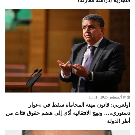
التجارية (دراسة مقارنة)
04 أغسطس 2026 - 15:31
اولعربي: قانون مهنة المحاماة سقط في «عوار
دستوري»… ونهج الانتقائية أدّى إلى هضم حقوق فئات من
أطر الدولة