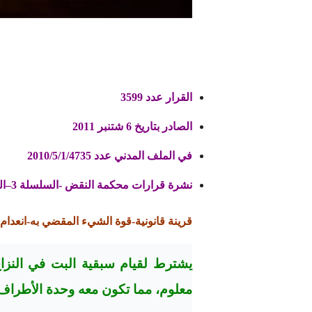
القرار عدد 3599
الصادر بتاريخ 6 شتنبر 2011
في الملف المدني عدد 2010/5/1/4735
نشرة قرارات محكمة النقض -السلسلة 3–الجزء 9 (الغرفة المدنية)/مارس 2012/ص164-165
قرينة قانونية-قوة الشيء المقضي به-انعد
يشترط لقيام سبقية البت في النزا
معلوم، مما تكون معه وحدة الأطراف م