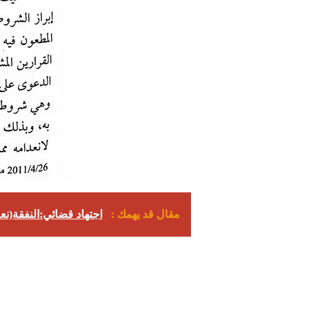
مقال قد يهمك :
اجتهاد قضائي:النفقة(نع