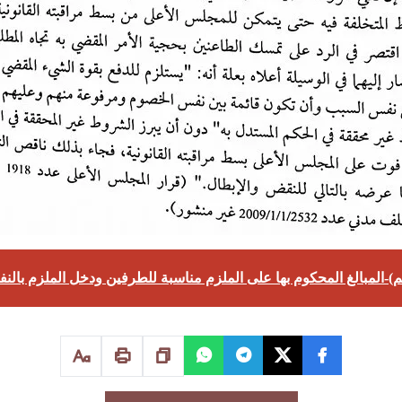
م)-المبالغ المحكوم بها على الملزم مناسبة للطرفين ودخل الملزم بالنف