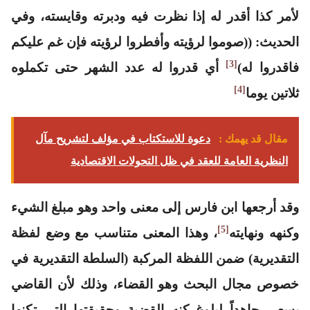
لأمر كذا أقدر له إذا نظرت فيه ودبرته وقايسته، وفي
الحديث: ((صوموا لرؤيته وأفطروا لرؤيته فإن غم عليكم
[3]
فاقدروا له)
أي قدروا له عدد الشهر حتى تكملوه
[4]
ثلاتين يوما
مقال قد يهمك :
دعوة للاستكتاب في مؤلف لتشريح مآل
النظرية العامة للعقد في ظل التحولات الاقتصادية
وقد أرجعها ابن فارس إلى معنى واحد وهو مبلغ الشيء
[5]
وكنهه ونهايته
، وهذا المعنى متناسب مع وضع لفظة
التقديرية) ضمن اللفظة المركبة (السلطة التقديرية في
خصوص مجال البحث وهو القضاء، وذلك لأن القاضي
يسعى جاهداً لبلوغ كنه القضية وحقيقتها التي تكنها