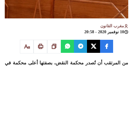
مغرب القانون
10 نوفمبر 2020 - 20:58
من المرتقب أن تُصدر محكمة النقض، بصفتها أعلى محكمة في
المملكة، حُكمها نهاية الشهر الجاري بخُصوص ملف أحداث اكديم
إزيك التي شهدتها مدينة العيون سنة 2010، والتي يقضي بسببها
عدد من المدانين عقوبة سجنية تتراوح ما بين 20 سنة والمؤبد.
ويأتي نظر محكمة النقض في هذا الملف بعد الطعن الذي تقدم به
مُحامو المدانين فيه مباشرة بعد صُدور الأحكام من طرف غرفة
الجنايات الاستئنافية بمحكمة الاستئناف بملحقتها بسلا في يوليوز