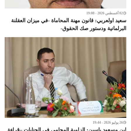
02 أغسطس 2026 - 19:08
سعيد اولعربي: قانون مهنة المحاماة -في ميزان العقلنة
البرلمانية ودستور صك الحقوق-
26 يوليو 2026 - 19:44
ابن مسعود ياسين: إلزامية المحامي في الجنايات –قراءة