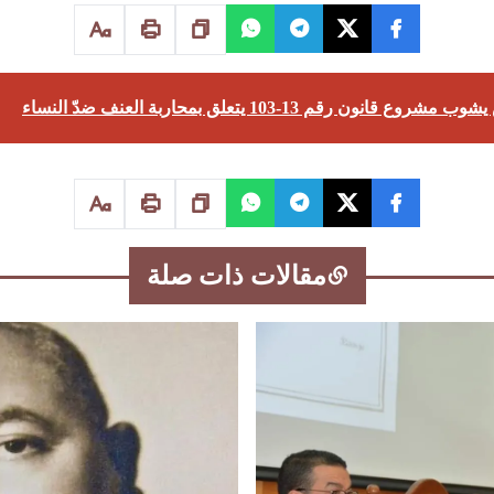
ن رقم 13-103 يتعلق بمحاربة العنف ضدّ النساء
مقالات ذات صلة