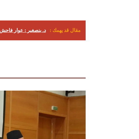
مقال قد يهمك :
د. بنصغير : عوار فاحش يشوب مشروع قانو