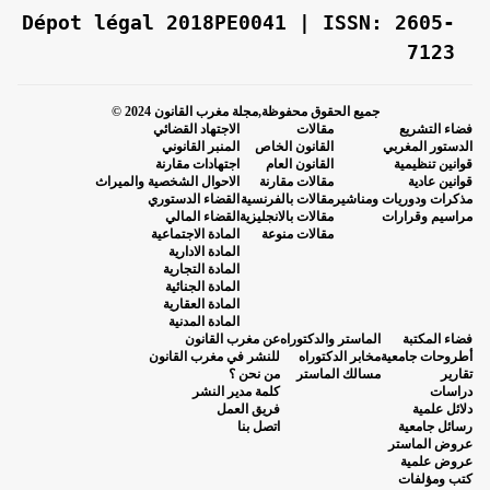
Dépot légal 2018PE0041 | ISSN: 2605-
7123
جميع الحقوق محفوظة,مجلة مغرب القانون 2024 ©
فضاء التشريع
مقالات
الاجتهاد القضائي
الدستور المغربي
القانون الخاص
المنبر القانوني
قوانين تنظيمية
القانون العام
اجتهادات مقارنة
قوانين عادية
مقالات مقارنة
الاحوال الشخصية والميراث
مذكرات ودوريات ومناشير
مقالات بالفرنسية
القضاء الدستوري
مراسيم وقرارات
مقالات بالانجليزية
القضاء المالي
مقالات منوعة
المادة الاجتماعية
المادة الادارية
المادة التجارية
المادة الجنائية
المادة العقارية
المادة المدنية
فضاء المكتبة
الماستر والدكتوراه
عن مغرب القانون
أطروحات جامعية
مخابر الدكتوراه
للنشر في مغرب القانون
تقارير
مسالك الماستر
من نحن ؟
دراسات
كلمة مدير النشر
دلائل علمية
فريق العمل
رسائل جامعية
اتصل بنا
عروض الماستر
عروض علمية
كتب ومؤلفات