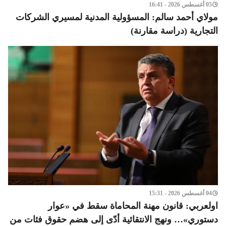
05 أغسطس 2026 - 16:41
مولاي أحمد سالم: المسؤولية المدنية لمسيري الشركات
التجارية (دراسة مقارنة)
04 أغسطس 2026 - 15:31
اولعربي: قانون مهنة المحاماة سقط في «عوار
دستوري»… ونهج الانتقائية أدّى إلى هضم حقوق فئات من