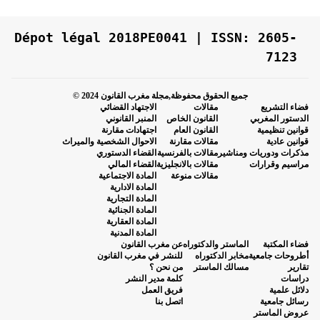
Dépot légal 2018PE0041 | ISSN: 2605-
7123
جميع الحقوق محفوظة,مجلة مغرب القانون 2024 ©
فضاء التشريع
مقالات
الاجتهاد القضائي
الدستور المغربي
القانون الخاص
المنبر القانوني
قوانين تنظيمية
القانون العام
اجتهادات مقارنة
قوانين عادية
مقالات مقارنة
الاحوال الشخصية والميراث
مذكرات ودوريات ومناشير
مقالات بالفرنسية
القضاء الدستوري
مراسيم وقرارات
مقالات بالانجليزية
القضاء المالي
مقالات منوعة
المادة الاجتماعية
المادة الادارية
المادة التجارية
المادة الجنائية
المادة العقارية
المادة المدنية
فضاء المكتبة
الماستر والدكتوراه
عن مغرب القانون
أطروحات جامعية
مخابر الدكتوراه
للنشر في مغرب القانون
تقارير
مسالك الماستر
من نحن ؟
دراسات
كلمة مدير النشر
دلائل علمية
فريق العمل
رسائل جامعية
اتصل بنا
عروض الماستر