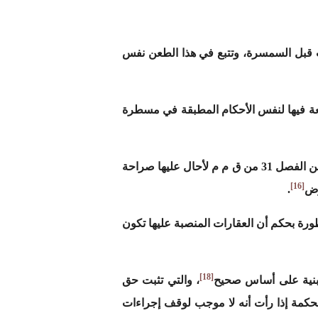
كتوب قبل السمسرة، وتتبع في هذا الطعن نفس
عة فيها لنفس الأحكام المطبقة في مسطرة
ويبدو هذا الرأي أكثر انسجاما مع المنطق إذ لو كان المشرع يهدف إلى تطبيق الشكليات الواردة في الفقرة الأولى من الفصل 31 من ق م م لأحال عليها صراحة
[16]
.
رة بحكم أن العقارات المنصبة عليها تكون
[18]
مبنية على أساس صحيح
، والتي تثبت حق
حكمة إذا رأت أنه لا موجب لوقف إجراءات