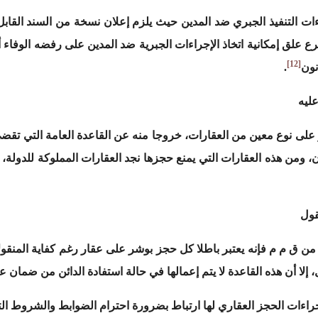
اءات التنفيذ الجبري ضد المدين حيث يلزم إعلان نسخة من السند القابل ل
شرع علق إمكانية اتخاذ الإجراءات الجبرية ضد المدين على رفضه الوفاء 
[12]
نون
.
عليه
على نوع معين من العقارات، خروجا منه عن القاعدة العامة التي تقضي
ون، ومن هذه العقارات التي يمنع حجزها نجد العقارات المملوكة للدولة،
قول
ناء على ما ورد في نص الفصلين 445 و469 من ق م م فإنه يعتبر باطلا كل حجز بوشر على عقار رغم 
، إلا أن هذه القاعدة لا يتم إعمالها في حالة استفادة الدائن من ضمان 
ات الحجز العقاري لها ارتباط بضرورة احترام الضوابط والشروط التي