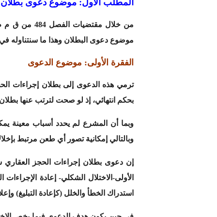
المطلب الأول: موضوع دعوى بطلان 
من خلال مقتضيات الفصل 484 من ق م م
موضوع دعوى البطلان وهذا ما سنتناوله في 
الفقرة الأولى: موضوع الدعوى
ترمي هذه الدعوى إلى بطلان إجراءات الحج
بحكم انتهائي، إذ لو صحت لترتب عنها بطلان ال
وبما أن المشرع لم يحدد أسباب معينة يم
وبالتالي إمكانية تصور أي طعن مرتبط بإخلال
إن دعوى بطلان إجراءات الحجز العقاري س
الأولى-الاختلال الشكلي- إعادة الإجراءات ا
استدراك الخطأ والخلل (كإعادة التبليغ) وإعل
في حين يكون هدف الدعوى فيما يخص الاختلال