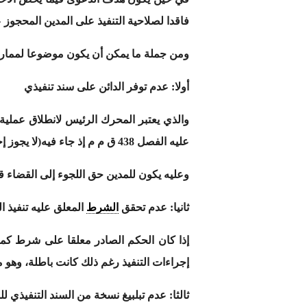
فاقدا لصلاحية التنفيذ على المدين المحجوز ع
ومن جملة ما يمكن أن يكون موضوعا لممارس
أولا: عدم توفر الدائن على سند تنفيذي
والذي يعتبر المحرك الرئيس لانطلاق عملية ال
عليه الفصل 438 ق م م إذ جاء فيه(لا يجوز إجراء أي حجز على منقول أو عقار إلا بموجب سند قابل للتنفيذ…).
وعليه يكون للمدين حق اللجوء إلى القضاء 
ثانيا: عدم تحقق
الشرط
المعلق عليه تنفيذ ا
إذا كان الحكم الصادر معلقا على شرط كما 
إجراءات التنفيذ رغم ذلك كانت باطلة، وهو ما نص 
ثالثا: عدم تبلبيغ نسخة من السند التنفيذي لل