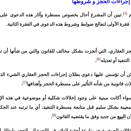
إجراءات الحجز و شروطها
[5]
تبين أن المشرع أحال بخصوص مسطرة وآثار هذه الدعوى على
فقرة الأولى لنعالج ضوابط وشروط هذه الدعوى في الفقرة الثانية.
ز العقاري، التي أنجزت بشكل مخالف للقانون والتي من شأنها أن تو
[6]
تنفيذ أو تعديله
.
كن أن تؤسس عليها دعوى بطلان إجراءات الحجز العقاري الشيء الذي
[7]
ات قانونية من شأنه التأثير على مسطرة الحجز وأهدافها
.
واء أكانت مبنية على وجود إخلالات شكلية أو موضوعية في هذه الإ
لمعيبة بشكل سليم قبل متابعة مسطرة التنفيذ، أي ما ترتبه عند الحكم
[8]
ان
البيع
من جديد وفق ما يقتضيه القانون
.
ات الجوهرية هو منازعة أحقية الدائن في اللجوء إلى الحجز وإبطال ال