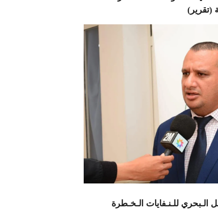
(تقرير)
قل الـبحري للـنـفايات الـخـطرة