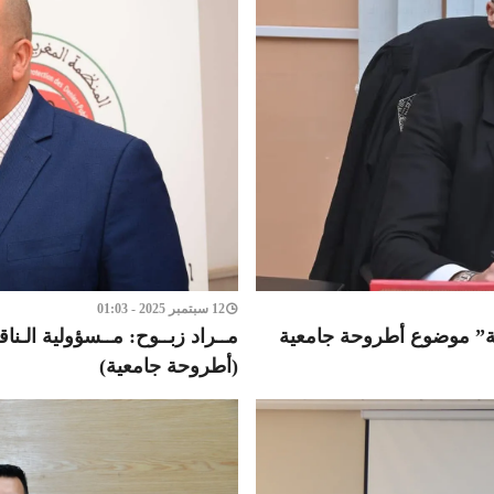
12 سبتمبر 2025 - 01:03
ئية” موضوع أطروحة جامعية
مــراد زبــوح: مــسؤولية الـنا
(أطروحة جامعية)