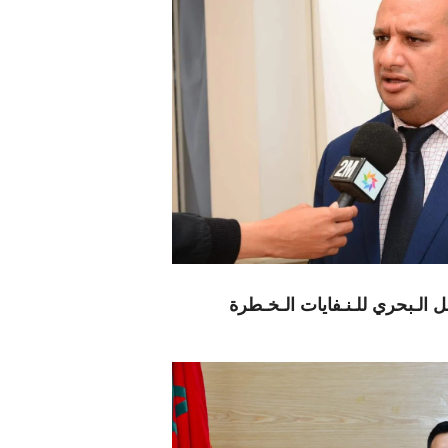
قل الـبحري للـنـفايات الـخـطرة