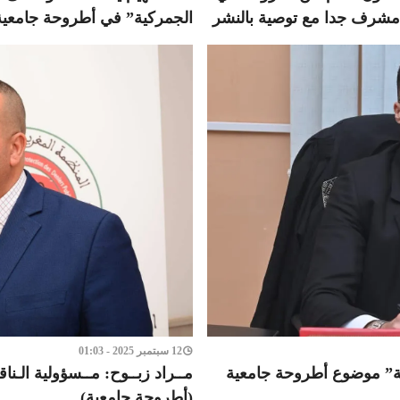
 مشرف جدا مع توصية بالنشر
الجمركية” في أطروحة جامعية 
12 سبتمبر 2025 - 01:03
ئية” موضوع أطروحة جامعية
مــراد زبــوح: مــسؤولية الـنا
(أطروحة جامعية)