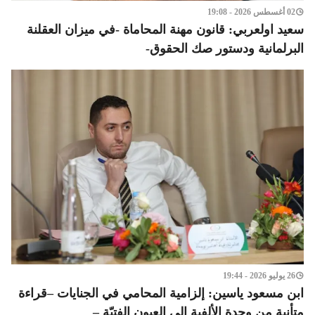
02 أغسطس 2026 - 19:08
سعيد اولعربي: قانون مهنة المحاماة -في ميزان العقلنة
البرلمانية ودستور صك الحقوق-
26 يوليو 2026 - 19:44
ابن مسعود ياسين: إلزامية المحامي في الجنايات –قراءة
متأنية من وجدة الألفية إلى العيون الفتيّة –