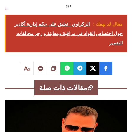
مقال قد يهمك :
الزكراوي : تعليق على حكم إدارية أكادير
حول اختصاص القواد في مراقبة ومعاينة و زجر مخالفات
التعمير
مقالات ذات صلة