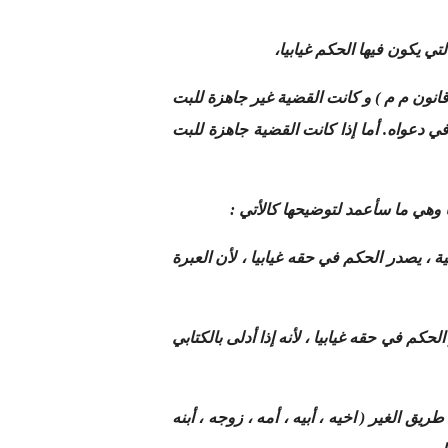
 : إذا لم يحضر هو أو بواسطة وكيله الجلسة رغم إستدعائه بصفة قانونية ( الفصول 37 -38-39 من قانون م م ) و كانت القضية غير جاهزة للبت
دعواه. أما إذا كانت القضية جاهزة للبت
 وهي ما سأعمد لتوضيحها كالأتي :
ة ، يصدر الحكم في حقه غيابيا ، لأن العبرة
حكم في حقه غيابيا ، لأنه إذا أدلى بالكتابي
ق الغير ( اخيه ، أبيه ، أمه ، زوجه ، أبنه