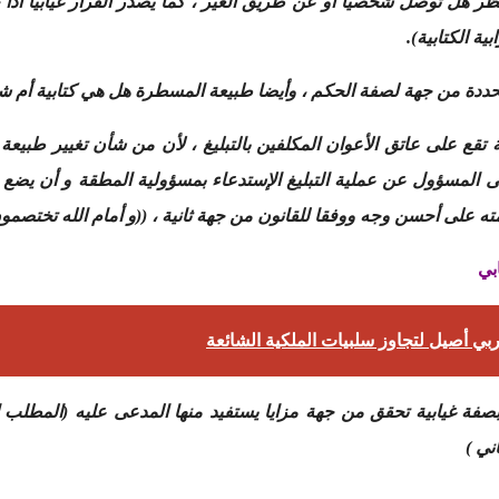
نظر هل توصل شخصيا أو عن طريق الغير ، كما يصدر القرار غيابيا أذا
ية الكتابية).
حددة من جهة لصفة الحكم ، وأيضا طبيعة المسطرة هل هي كتابية أم ش
قع على عاتق الأعوان المكلفين بالتبليغ ، لأن من شأن تغيير طبيعة 
 المسؤول عن عملية التبليغ الإستدعاء بمسؤولية المطقة و أن يضع 
ه على أحسن وجه ووفقا للقانون من جهة ثانية ، ((و أمام الله تختصمون
بي
بي أصيل لتجاوز سلبيات الملكية الشائعة
ية بصفة غيابية تحقق من جهة مزايا يستفيد منها المدعى عليه (المطل
ني )