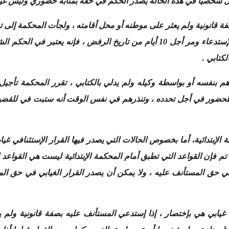
وصل شخصيا في هذه الحالة يصدر الحكم في حقه بمثابة حضوري وليس غيا
بصفة قانونية ولم يعثر على موطنه أو محل أقامته ، ولجأت المحكمة إل
غيابيا. أما إذا توصل شخصيا ورفض تسلم الإستدعاء ومر أجل 10 أيام من تاريخ ا
كتابي .
م بنفسه أو بواسطة وكيله ولم يدلي بالكتابي ، تقرر المحكمة تأجي
 للحضور في أجل تحدده ، وتنذرهم في نفس الوقت أنه ستبت في للقضية
لإبتدائية، أما بخصوص الحالات التي يصدر فيها القرار الإستئنافي غي
ن تم فإن القواعد التي تطبق أمام المحكمة الإبتدائية ليست هي القواعد
 في حق المستأنف عليه ، ولا يمكن أن يصدر القرار الغيابي في حق المس
ي غيابي هي بإختصار ، إذا إستدعي المستأنف عليه بصفة قانونية ولم 