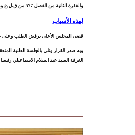
والفقرة الثانية من الفصل 577 من ق.ل,ع وركزت قرارها على أساس قانوني وعللته بما فيه الكفاية وتبقى معه الوسيلتان على غير أساس.
لهذه الأسباب
قضى المجلس الأعلى برفض الطلب وعلى صاح
وبه صدر القرار وتلي بالجلسة العلنية المنعق
الغرفة السيد عبد السلام الاسماعيلي رئيسا 