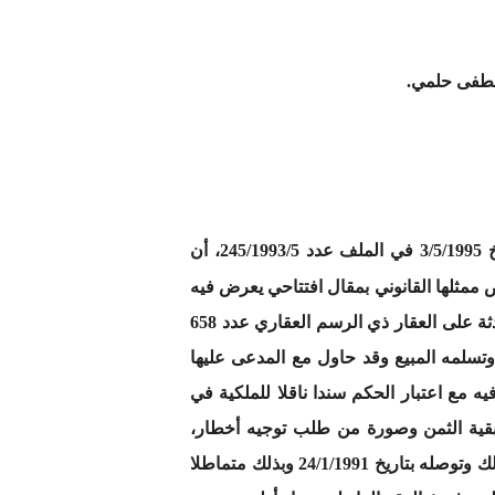
مصطفى حلمي.
من وثائق الملف ومن القرار المطعون فيه عدد 1040 اصادر عن محكمة الاستئناف بطنجة بتاريخ 3/5/1995 في الملف عدد 245/1993/5، أن
ثلها القانوني بمقال افتتاحي يعرض فيه
أنه اشترى من هذه الأخيرة بموجب عقد مؤقت مؤرخ في 23/2/1984 قطعة أرضية تحمل رقم 11 من التجزئة المحدثة على العقار ذي الرسم العقاري عدد 658
وتسلمه المبيع وقد حاول مع المدعى عليها
ه مع اعتبار الحكم سندا ناقلا للملكية في
قية الثمن وصورة من طلب توجيه أخطار،
وأجابت المدعى عليها بمذكرة مع مقال مضاد جاء فيها بأن المدعي الأصلي امتنع من أداء بقية الثمن رغم إنذاره بذلك وتوصله بتاريخ 24/1/1991 وبذلك متماطلا