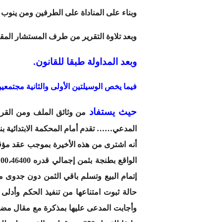
وبناء على المناداة على الطرفين ومن ينوب
وبعد تلاوة التقرير من طرف المستشار المق
وبعد المداولة طبقا للقانون.
فيما يخص الوسيلتين الأولى والثانية مجتمعين
حيث يستفاد
المدعي…… تقدم أمام المحكمة الابتدائية ب
الواقع بطنجة بثمن إجمالي قدره 00،46400 درهما دفع منه مبلغ 00،20000 درهم والباقي يوم كتابة
إتمام البيع وتسلم باقي الثمن دون جدوى مل
حالة ثبوت امتناعها من تنفيذ الحكم وأ