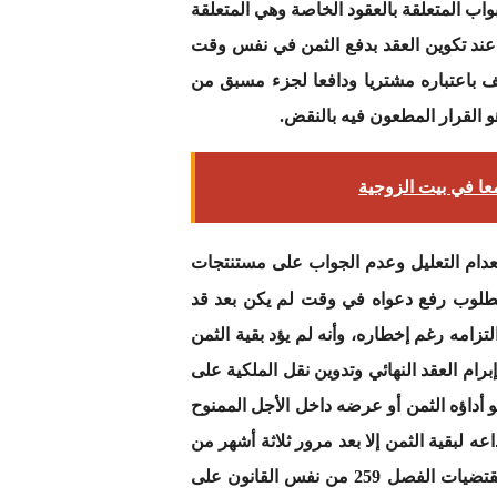
لأبواب المتعلقة بالعقود الخاصة وهي المتعلقة
تري يلزم عند تكوين العقد بدفع الثمن في نفس وقت
أنف باعتباره مشتريا ودافعا لجزء مسبق من
هو القرار المطعون فيه بالنقض.
عا في بيت الزوجية
انوني ( خرق الفصول 254 و 255 و 259 من ق.ل.ع) وانعدام التعليل وعدم الجواب على مستنتجات
مطلوب رفع دعواه في وقت لم يكن بعد قد
لتزامه رغم إخطاره، وأنه لم يؤد بقية الثمن
رام العقد النهائي وتدوين نقل الملكية على
 أداؤه الثمن أو عرضه داخل الأجل الممنوح
فع دعواه بتاريخ 24/5/1991 وبعد ثبوت مطله وعدم إيداعه لبقية الثمن إلا بعد مرور ثلاثة أشهر من
تاريخ توصله بالأخطار، وأن المحكمة لم تعر مقتضيات الفصلين 254 و255 من ق. ل. ع أية أهمية واستدنت على مقتضيات الفصل 259 من نفس القانون على