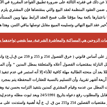
ي ينص فضلا عن ذلك في فقرته الثالثة على ضرورة تطبيق القواعد المقررة في ا
فصل 577 من ق.ل.ع يدخل ضمن العقود المنظمة لعقد البيع والتي بمقتضاها فإن المش
اعتبارها بائعة بيعا مؤقتا طلب فسخ العقد الرابط بينها وبين المست
ير عقد البيع النهائي وتسليمه المبيع مقابل توصلها بباقي الثمن. وهذا 
امات الزوجين هي المساكنة والمعاشرة الشرعية، مما يقضي تواجدهما م
القرار بعدم الإرتكاز على أساس ق
 النازلة بمقتضيات الفصول أعلاه والمتعلقة بمطل المدين ” وأن ال
بعد أن منحته الطالبة مهلة كافية للأداء إلا أنه استمر في عدم تنفيذ ا
ربعة أشهر تقريبا، وأن التسليم بالنسبة للعقارات المحفظة يتم بمجرد إب
وت المطل من عدمه وقيام المشتري كمدين بتنفيذ التزامه بحسن نية وهو
له وقبل رفعه لأية دعوى تتعلق بالالتزام المقابل والمطلوب ر