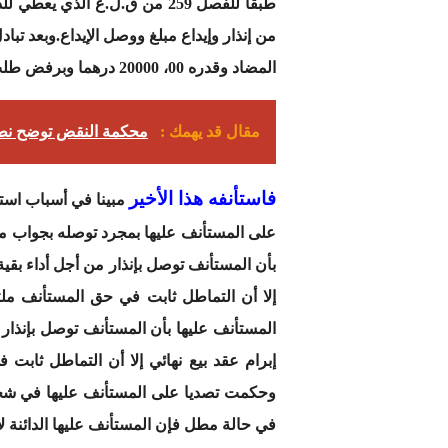
طبقا للفصل 259 من ق.ل.ع الذي يعطي للدائن
من إنذار وإيداع مبلغ ووصل الإيداع.وبعد ت
المضاد وقدره 00، 20000 درهما وبرفض طلب المدعي أصليا.
مقال قد يهمك :
محكمة النقض توضح نطا
فاستأنفه هذا الأخير
مبينا في أسباب استئن
على المستأنف عليها بمجرد توصله بجواب من
بأن المستأنف توصل بإنذار من أجل أداء بقية 
إلا أن التماطل ثابت في حق المستأنف ملت
المستأنف عليها بأن المستأنف توصل بإنذار م
إبرام عقد بيع نهائي إلا أن التماطل ثابت
وحكمت تصديا على المستأنف عليها في شخص م
في حالة مطل فإن المستأنف عليها الدائنة لا