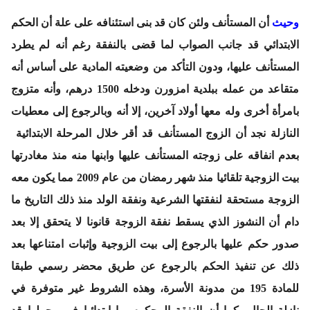
وحيث
أن المستأنف ولئن كان قد بنى استئنافه على علة أن الحكم
الابتدائي قد جانب الصواب لما قضى بالنفقة رغم أنه لم يطرد
المستأنف عليها، ودون التأكد من وضعيته المادية على أساس أنه
متقاعد من عمله ببلدية امزورن ودخله 1500 درهم، وأنه متزوج
بامرأة أخرى وله معها أولاد آخرين، إلا أنه وبالرجوع إلى معطيات
النازلة نجد أن الزوج المستأنف قد أقر خلال المرحلة الابتدائية
بعدم انفاقه على زوجته المستأنف عليها وابنها منه منذ مغادرتها
بيت الزوجية تلقائيا منذ شهر رمضان من عام 2009 مما يكون معه
الزوجة مستحقة لنفقتها الشرعية ونفقة الولد منذ ذلك التاريخ ما
دام أن النشوز الذي يسقط نفقة الزوجة قانونا لا يتحقق إلا بعد
صدور حكم عليها بالرجوع إلى بيت الزوجية وإثبات امتناعها بعد
ذلك عن تنفيذ الحكم بالرجوع عن طريق محضر رسمي طبقا
للمادة 195 من مدونة الأسرة، وهذه الشروط غير متوفرة في