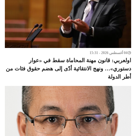
04 أغسطس 2026 - 15:31
اولعربي: قانون مهنة المحاماة سقط في «عوار
دستوري»… ونهج الانتقائية أدّى إلى هضم حقوق فئات من
أطر الدولة