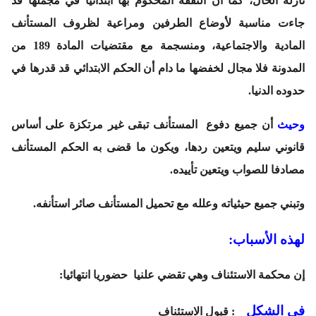
نازلة الحال، كما أن النفقة المحكوم بها ابتدائيا في مجملها قد
جاءت مناسبة لأوضاع الطرفين ومراعية لظروف المستأنف
المادية والاجتماعية، ومنسجمة مع مقتضيات المادة 189 من
المدونة فلا مجال لخفضها ما دام أن الحكم الابتدائي قد قدرها في
حدوده الدنيا.
وحيث
أن جميع دفوع المستأنف تبقى غير مرتكزة على أساس
قانوني سليم ويتعين ردها، ويكون ما قضى به الحكم المستأنف
مصادفا للصواب ويتعين تأييده.
وتبني جميع حيثياته وعلله مع تحميل المستأنف صائر استأنفه.
لهذه الأسباب:
إن محكمة الاستئناف وهي تقضي علنيا حضوريا انتهائيا:
في الشكل
: قبول الاستئناف