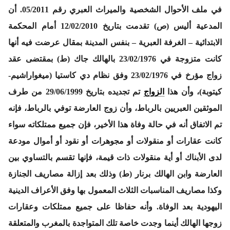
في ملف الأحوال الشخصية والميراث العبري رقم 05/2011. أن
المدعية أليس (ص) تقدمت بتاريخ 12/02/2010 أمام المحكمة
الابتدائية – الغرفة العبرية – بنفس المدينة بمقال عرضت فيه أنها
كانت متزوجة في 23/02/1976 بالهالك جاك (ط) بمقتضى عقد
زواج مؤرخ في 23/02/1976 وفق نظام دي كاستيا (ميغواراشيم-
كيتوبة)، وأن هذا
الزواج
تم تجديده بتاريخ 29/06/1999 من طرف
الموثقين العبريين بالرباط، وأن زوج العارضة توفي بالرباط، فإنه
تم الاتفاق أنه في حالة وفاة هذا الأخير، فإن جميع ممتلكاته سواء
كانت عقارات أو منقولات أو مجوهرات أو نقود أو أموال مودعة
لدى الأبناك أو أية منقولات ذات قيمة، فإنها تقسم بالتساوي بين
العارضة وابن الهالك برنار (ط) وذلك بعد إزالة مصاريف الجنازة
وكذا مصاريف المناسبات الثلاث المعمول بها وفق الأعراف الدينية
اليهودية بعد الوفاة. وأنه حفاظا على جميع ممتلكات وعقارات
زوجها الهالك أينما وجدت خاصة تلك المتواجدة بالمغرب والمتعلقة