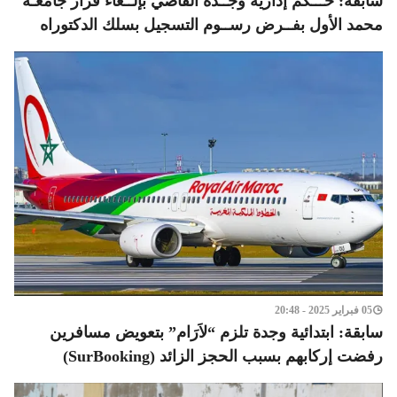
سابقة: حـــكم إدارية وجــدة القاضي بإلــغاء قرار جامعـة
محمد الأول بفــرض رســوم التسجيل بسلك الدكتوراه
05 فبراير 2025 - 20:48
سابقة: ابتدائية وجدة تلزم “لاَرَام” بتعويض مسافرين
رفضت إركابهم بسبب الحجز الزائد (SurBooking)