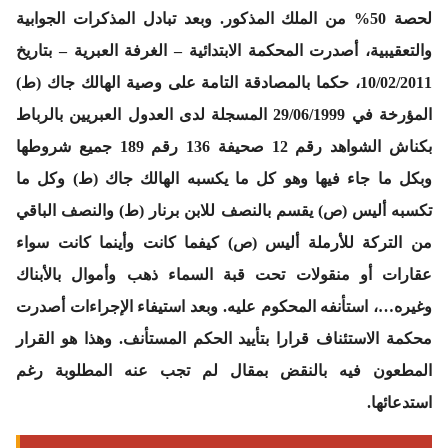
لحصة 50% من الملك المذكور. وبعد تبادل المذكرات الجوابية
والتعقيبية، أصدرت المحكمة الابتدائية – الغرفة العبرية – بتاريخ
10/02/2011، حكما بالمصادقة التامة على وصية الهالك جاك (ط)
المؤرخة في 29/06/1999 المسجلة لدى العدول العبريين بالرباط
بكناش الشواهد رقم 12 صحيفة 136 رقم 189 جميع شروطها
وبكل ما جاء فيها وهو كل ما يكسبه الهالك جاك (ط) وكل ما
تكسبه أليس (ص) يقسم بالنصف للابن برنار (ط) والنصف الباقي
من التركة للأرملة أليس (ص) كيفما كانت وأينما كانت سواء
عقارات أو منقولات تحت قبة السماء ذهب وأموال بالأبناك
وغيره…، استأنفه المحكوم عليه. وبعد استيفاء الإجراءات أصدرت
محكمة الاستئناف قرارا بتأييد الحكم المستأنف. وهذا هو القرار
المطعون فيه بالنقض بمقال لم تجب عنه المطلوبة رغم
استدعائها.