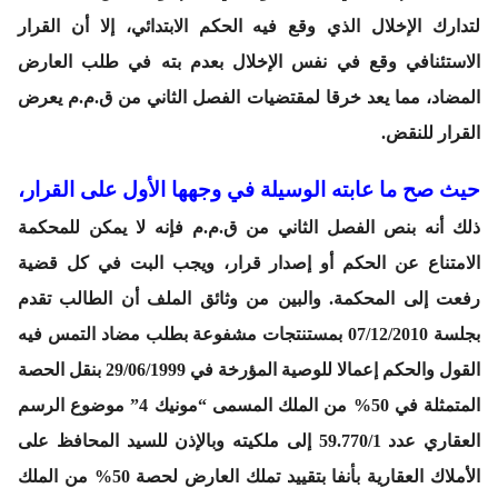
لتدارك الإخلال الذي وقع فيه الحكم الابتدائي، إلا أن القرار
الاستئنافي وقع في نفس الإخلال بعدم بته في طلب العارض
المضاد، مما يعد خرقا لمقتضيات الفصل الثاني من ق.م.م يعرض
القرار للنقض.
حيث صح ما عابته الوسيلة في وجهها الأول على القرار،
ذلك أنه بنص الفصل الثاني من ق.م.م فإنه لا يمكن للمحكمة
الامتناع عن الحكم أو إصدار قرار، ويجب البت في كل قضية
رفعت إلى المحكمة. والبين من وثائق الملف أن الطالب تقدم
بجلسة 07/12/2010 بمستنتجات مشفوعة بطلب مضاد التمس فيه
القول والحكم إعمالا للوصية المؤرخة في 29/06/1999 بنقل الحصة
المتمثلة في 50% من الملك المسمى “مونيك 4” موضوع الرسم
العقاري عدد 59.770/1 إلى ملكيته وبالإذن للسيد المحافظ على
الأملاك العقارية بأنفا بتقييد تملك العارض لحصة 50% من الملك