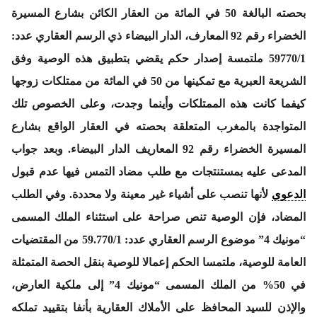
بحصته البالغة 50 في المائة من العقار الكائن بشارع المسيرة
الخضراء رقم 92 المعارف، الدار البيضاء ذي الرسم العقاري عدد:
59770/1 ملتمسة إصدار حكم يقضي بتطبيق هذه الوصية وفق
الشريعة العبرية مع تمكينها من 50 في المائة من ممتلكات زوجها
كيفما كانت هذه الممتلكات وأينما وجدت، وعلى الخصوص تلك
المتواجدة بالمغرب المتعلقة بحصته في العقار الواقع بشارع
المسيرة الخضراء رقم 92 المعاريف الدار البيضاء. وبعد جواب
المدعى عليه بمستنتجات مع طلب مضاد التمس فيها عدم قبول
الدعوى
لأنها تنصب على أشياء غير معينة ولا محددة. وفي الطلب
المضاد، فإن الوصية تنص صراحة على استثناء الملك المسمى
“مونيك 4” موضوع الرسم العقاري عدد: 59.770/1 من المقتضيات
العامة للوصية، ملتمسا الحكم إعمالا للوصية بنقل الحصة المتمثلة
في 50% من الملك المسمى “مونيك 4” إلى ملكية العارض،
والإذن للسيد المحافظ على الأملاك العقارية بأنفا بتقييد تملكه