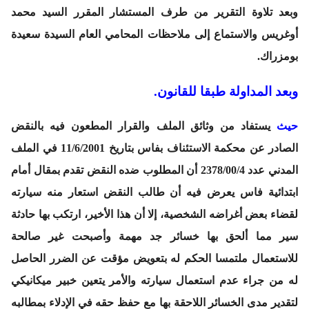
وبعد تلاوة التقرير من طرف المستشار المقرر السيد محمد
أوغريس والاستماع إلى ملاحظات المحامي العام السيدة سعيدة
بومزراك.
وبعد المداولة طبقا للقانون.
حيث
يستفاد من وثائق الملف والقرار المطعون فيه بالنقض
الصادر عن محكمة الاستئناف بفاس بتاريخ 11/6/2001 في الملف
المدني عدد 2378/00/4 أن المطلوب ضده النقض تقدم بمقال أمام
ابتدائية فاس يعرض فيه أن طالب النقض استعار منه سيارته
لقضاء بعض أغراضه الشخصية، إلا أن هذا الأخير، ارتكب بها حادثة
سير مما ألحق بها خسائر جد مهمة وأصبحت غير صالحة
للاستعمال ملتمسا الحكم له بتعويض مؤقت عن الضرر الحاصل
له من جراء عدم استعمال سيارته والأمر يتعين خبير ميكانيكي
لتقدير مدى الخسائر اللاحقة بها مع حفظ حقه في الإدلاء بمطالبه