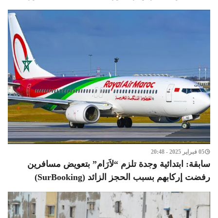
05 فبراير 2025 - 20:48
سابقة: ابتدائية وجدة تلزم “لاَرَام” بتعويض مسافرين
رفضت إركابهم بسبب الحجز الزائد (SurBooking)