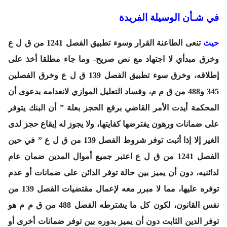
في شـأن الوسيلة الفريدة
حيث
تنعى الطاعنة القرار وسوء تطبيق الفصل 1241 من ق ل ع
وخرق مبدأي لا اجتهاد مع نص صريح- وما جاء مطلقا أخذ على
إطلاقه، وخرق سوء تطبيق الفصل 139 ق ل ع وخرق الفصلين
345 و488 من ق م م، وفساد التعليل الموازي لانعدامه بدعوى أن
المحكمة أيدت الأمر القاضي برفع الحجز بعلة ” أن البنك يتوفر
على ضمانات ورهون يفترضها كفايتها، ولا يجوز له إيقاع حجز لدى
الغير إلا إذا أثبت توفر شروط الفصل 139 من ق ل ع ” في حين
الفصل 1241 من ق ل ع اعتبر جميع أموال المدين ضمان عام
لدائنيه، دون أن يميز بين حالة توفر الدائن على ضمانات أو عدم
توفره عليها، مما لا مبرر معه لإعمال مقتضيات الفصل 139 من
نفس القانون، لكون كل ما يشترطه الفصل 488 من ق م م هو
توفر الدين الثابت دون أن يميز بدوره بين توفر ضمانات أخرى أو