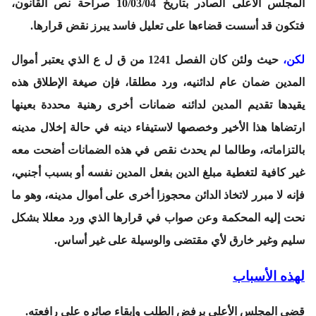
المجلس الأعلى الصادر بتاريخ 10/03/04 صراحة نص القانون،
فتكون قد أسست قضاءها على تعليل فاسد يبرز نقض قرارها.
لكن،
حيث ولئن كان الفصل 1241 من ق ل ع الذي يعتبر أموال
المدين ضمان عام لدائنيه، ورد مطلقا، فإن صيغة الإطلاق هذه
يقيدها تقديم المدين لدائنه ضمانات أخرى رهنية محددة بعينها
ارتضاها هذا الأخير وخصصها لاستيفاء دينه في حالة إخلال مدينه
بالتزاماته، وطالما لم يحدث نقص في هذه الضمانات أضحت معه
غير كافية لتغطية مبلغ الدين بفعل المدين نفسه أو بسبب أجنبي،
فإنه لا مبرر لاتخاذ الدائن محجوزا أخرى على أموال مدينه، وهو ما
نحت إليه المحكمة وعن صواب في قرارها الذي ورد معللا بشكل
سليم وغير خارق لأي مقتضى والوسيلة على غير أساس.
لهذه الأسباب
قضى المجلس الأعلى برفض الطلب وإبقاء صائره على رافعته.