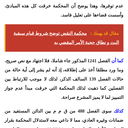
عدم توفرها، وهذا يوضح أن المحكمة خرقت كل هذه المبادئ،
وأسست قضاءها على تعليل فاسد.
مقال قد يهمك :
محكمة النقض توضح شروط قيام سبقية
البت و نطاق حجية الأمر المقضي به
كما أن
الفصل 1241 المذكور جاء شاملا، فلا اجتهاد مع نص صريح،
وما ورد مطلقا أخذ على إطلاقه، إذ أنه لم يشر إلى أية حالة من
حالات الفصل 139 السالف الذكر، لذلك لا موجب للارتباط بين
الفصلين كما ذهبت لذلك المحكمة التي خرقت مبدأ عدم جواز
التمييز لما لا يميز المشرع صراحة.
كذلك
سوى الفصل 488 من ق م م بين الدائن المستفيد من
ضمانات وغيره العادي، مما لا داعي معه لاستدلال المحكمة بقرار