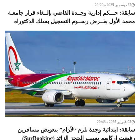
27 ديسمبر 2025 - 20:29
سابقة: حـــكم إدارية وجــدة القاضي بإلــغاء قرار جامعـة
محمد الأول بفــرض رســوم التسجيل بسلك الدكتوراه
05 فبراير 2025 - 20:48
سابقة: ابتدائية وجدة تلزم “لاَرَام” بتعويض مسافرين
رفضت إركابهم بسبب الحجز الزائد (SurBooking)