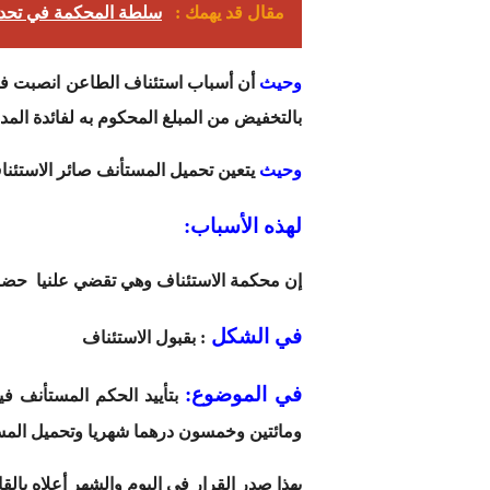
مقال قد يهمك :
سلطة المحكمة في تحدي
وحيث
أن أسباب استئناف الطاعن انصبت فقط 
بالتخفيض من المبلغ المحكوم به لفائدة المدعية إلى مبلغ (1250) درهم ألف وما
وحيث
يتعين تحميل المستأنف صائر الاستئنا
لهذه الأسباب:
إن محكمة الاستئناف وهي تقضي علنيا حضوريا
في الشكل
: بقبول الاستئناف
في الموضوع
:
ومائتين وخمسون درهما شهريا وتحميل المس
بهذا صدر القرار في اليوم والشهر أعلاه بالق