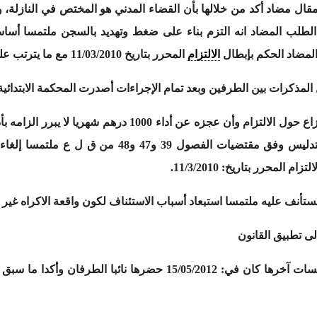
ال مضاد أكد من خلالها بأن القضاء المدني هو المختص في النازلة، و
لطلب المضاد انه التزم بناء على ضغط وتهديد بالسجن ملتمسا أساسا
مضاد الحكم بإبطال
الالتزام
المحرر بتاريخ 11/03/2010 مع ما يترتب على ذلك من آثار وتحميل المدعية الصائر.
ذكرات بين الطرفين وبعد تمام الإجراءات أصدرت المحكمة الابتدائية 
الالتزام هو ما دفع به من وقوع الاكراه والتدليس وفق 
محرر بتاريخ: 11/3/2010.
لمستأنف عليه ملتمسا استبعاد أسباب الاستئناف لكون واقعة الاكراه غير م
إلى تطبيق القانون
وبعد تبادل المذكرات وإدراج الملف بعدة جلسات آخرها كان في: 5/2012