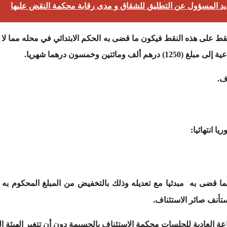
د المسؤول عن التطليق للشقاق و مدى رقابة محكمة النقض عليها
على هذه النقط فيكون ما قضى به الحكم الابتدائي في محله مما لا يس
ئتين وخمسون درهما شهريا.
ف.
 انتهائيا:
تأنف صائر الاستئناف.
اعة العادية للجلسات محكمة الاستئناف بالحسيمة دون أن تتغير الهيئة ال