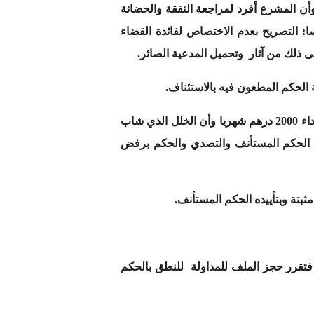
أن المشرع أفرد لمراجعة النفقة والحضانة
: التصريح بعدم الاختصاص لفائدة القضاء
الحكم المطعون فيه بالاستئناف.
استأنفه المدعى عليه على أساس أنه وقع نزاع حول الالتزام وأن عجزه عن أداء 1000 درهم شهريا لا يبرر الزامه بأداء 2000 درهم شهريا وأن الخلل الذي شاب
مقتضيات الفصول 39 و47 و48 من ق ل ع ملتمسا إلغاء الحكم المستأنف والتصدي والحكم برفض
ثبتة وبتأييده الحكم المستأنف.
15/0 حضرها نائبا الطرفان وأكدا ما سبق فتقرر حجز الملف للمداولة للنطق بالحكم