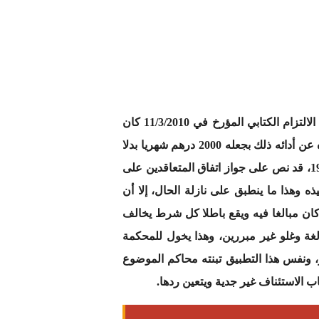
أن تبين للمحكمة من خلال وثائق الملف ومستنداته أن أسباب الاستئناف مؤسسة في شقها المتعلق بكون الالتزام الكتابي المؤرخ في 11/3/2010 كان
مجحفا بحقوق المستأنف لما نص على مضاعفة المبلغ الملتزم بأدائه شهريا لفائدة المستأنف عليها في حالة تأخره عن أدائه ذلك بجعله 2000 درهم شهريا بدلا
من 1000 درهم، نظرا لأنه ولئن كان الفصل 264 من قانون الالتزامات والعقود بعد تعديله المؤرخ في: 11 غشت 1995، قد نص على جواز اتفاق المتعاقدين على
ذه وهذا ما ينطبق على نازلة الحال، إلا أن
ان مبالغا فيه ويقع باطلا كل شرط يخالف
لغة وغلو غير مبررين، وهذا يخول للمحكمة
 ونفس هذا التطبيق تبنته محاكم الموضوع
 الاستئناف غير جدية ويتعين ردها.