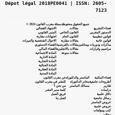
Dépot légal 2018PE0041 | ISSN: 2605-
7123
جميع الحقوق محفوظة,مجلة مغرب القانون 2024 ©
فضاء التشريع
مقالات
الاجتهاد القضائي
الدستور المغربي
القانون الخاص
المنبر القانوني
قوانين تنظيمية
القانون العام
اجتهادات مقارنة
قوانين عادية
مقالات مقارنة
الاحوال الشخصية والميراث
مذكرات ودوريات ومناشير
مقالات بالفرنسية
القضاء الدستوري
مراسيم وقرارات
مقالات بالانجليزية
القضاء المالي
مقالات منوعة
المادة الاجتماعية
المادة الادارية
المادة التجارية
المادة الجنائية
المادة العقارية
المادة المدنية
فضاء المكتبة
الماستر والدكتوراه
عن مغرب القانون
أطروحات جامعية
مخابر الدكتوراه
للنشر في مغرب القانون
تقارير
مسالك الماستر
من نحن ؟
دراسات
كلمة مدير النشر
دلائل علمية
فريق العمل
رسائل جامعية
اتصل بنا
عروض الماستر
عروض علمية
كتب ومؤلفات
مجلات