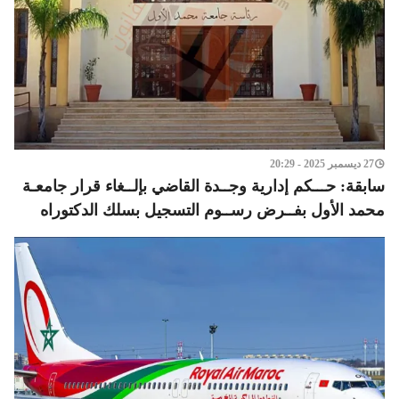
27 ديسمبر 2025 - 20:29
سابقة: حـــكم إدارية وجــدة القاضي بإلــغاء قرار جامعـة
محمد الأول بفــرض رســوم التسجيل بسلك الدكتوراه