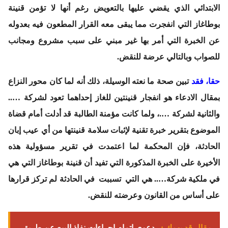
الابتدائي الذي يقضي عليها بالتعويض رغم أنها لا تؤمن قنينة
بوطاغاز التي انفجرت مما يبقى معه القرار المطعون فيه بعدوله
عن الخبرة التي أمر بها غير مبني على سبب مشروع ومجانب
للصواب وبالتالي عرضة للنقض.
حقا، فقد
تبين صحة ما نعته الوسيلة، ذلك أنه لما كان محور النزاع
بمقال الادعاء هو انفجار قنينتين للغاز إحداهما تعود لشركة …..
والثانية لشركة ….، ولما كانت مؤمنة الطالبة قد أدلت أمام قضاة
الموضوع بتقرير خبرة تقنية لإثبات سلامة قنينتها من أي عيب إبان
الحادثة، فإن المحكمة لما اعتمدت في تقرير مسؤولية هذه
الأخيرة على الخبرة المذكورة التي تفيد أن قنينة بوطاغاز التي هي
في ملكية شركة….. هي التي تسببت في الحادثة لم تركز قرارها
على أساس من القانون وعرضته للنقض.
مقال قد يهمك :
دعوى إتمام إجراءات نفاذ البيع عن طريق