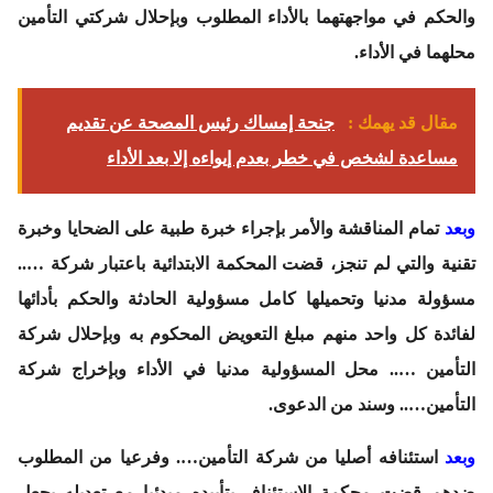
والحكم في مواجهتهما بالأداء المطلوب وبإحلال شركتي التأمين
محلهما في الأداء.
مقال قد يهمك :
جنحة إمساك رئيس المصحة عن تقديم
مساعدة لشخص في خطر بعدم إيواءه إلا بعد الأداء
وبعد
تمام المناقشة والأمر بإجراء خبرة طبية على الضحايا وخبرة
تقنية والتي لم تنجز، قضت المحكمة الابتدائية باعتبار شركة …..
مسؤولة مدنيا وتحميلها كامل مسؤولية الحادثة والحكم بأدائها
لفائدة كل واحد منهم مبلغ التعويض المحكوم به وبإحلال شركة
التأمين ….. محل المسؤولية مدنيا في الأداء وبإخراج شركة
التأمين….. وسند من الدعوى.
وبعد
استئنافه أصليا من شركة التأمين…. وفرعيا من المطلوب
ضدهم قضت محكمة الاستئناف بتأييده مبدئيا مع تعديله بجعل