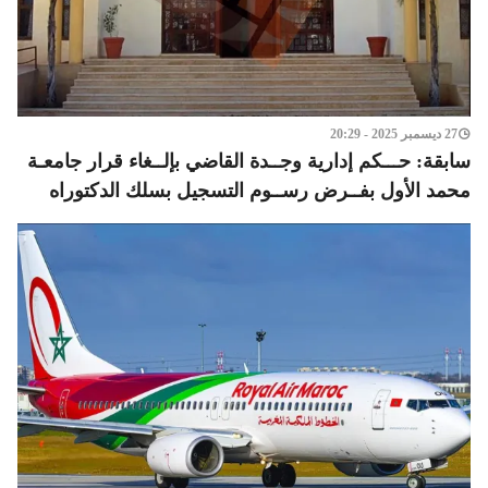
27 ديسمبر 2025 - 20:29
سابقة: حـــكم إدارية وجــدة القاضي بإلــغاء قرار جامعـة
محمد الأول بفــرض رســوم التسجيل بسلك الدكتوراه