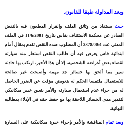
وبعد المداولة طبقا للقانون.
حيث
يستفاد من وثائق الملف والقرار المطعون فيه بالنقض
الصادر عن محكمة الاستئناف بفاس بتاريخ 11/6/2001 في الملف
المدني عدد 2378/00/4 أن المطلوب ضده النقض تقدم بمقال أمام
ابتدائية فاس يعرض فيه أن طالب النقض استعار منه سيارته
لقضاء بعض أغراضه الشخصية، إلا أن هذا الأخير، ارتكب بها حادثة
سير مما ألحق بها خسائر جد مهمة وأصبحت غير صالحة
للاستعمال ملتمسا الحكم له بتعويض مؤقت عن الضرر الحاصل
له من جراء عدم استعمال سيارته والأمر يتعين خبير ميكانيكي
لتقدير مدى الخسائر اللاحقة بها مع حفظ حقه في الإدلاء بمطالبه
النهائية.
وبعد تمام
المناقشة والأمر بإجراء خبرة ميكانيكية على السيارة