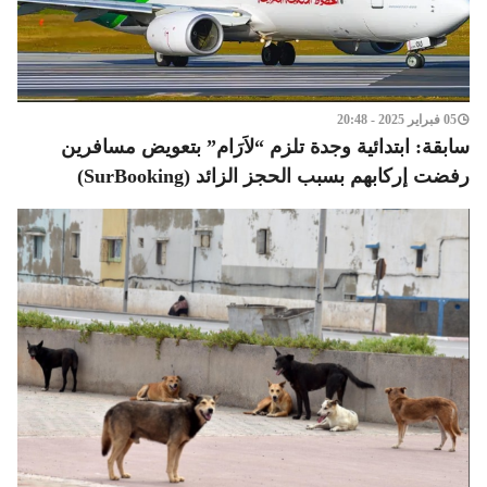
05 فبراير 2025 - 20:48
سابقة: ابتدائية وجدة تلزم “لاَرَام” بتعويض مسافرين
رفضت إركابهم بسبب الحجز الزائد (SurBooking)