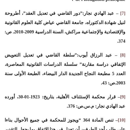
[7]
– عبد الهادي نجار:”دور القاضي في تعديل العقد”، أطروحة
لنيل شهادة الدكتوراه، جامعة القاضي عياض كلية العلوم القانونية
والإقتصادية والإجتماعية مراكش، السنة الدراسية 2009-2010. ص:
374.
[8]
– عبد الرزاق أيوب:”سلطة القاضي في تعديل التعويض
الإتفاقي دراسة مقارنة” سلسلة الدراسات القانونية المعاصرة،
العدد 5 مطبعة النجاح الجديدة الدار البيضاء، الطبعة الأولى سنة
2003.ص: 43.
[9]
– قرار محكمة الإستئناف الأهلية، بتاريخ: 1923-01-30، أورده
عبد الهادي نجار: م.س.ص: 376.
[10]
– تنص المادة 364 “ويجوز للمحكمة في جميع الأحوال بناءا
على طلب أحد الطرفين أن تعدل في هذا الإتفاق بما يجعل التقدير