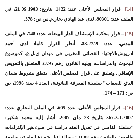
[14]
– قرار المجلس الأعلى عدد: 1422. بتاريخ: 1983-09-21، في
الملف عدد: 90301، لدى عبد الهادي نجار.م.س.ص: 378.
[15]
– قرار محكمة الإستئناف الدار البيضاء، عدد: 748، في الملف
المدني، عدد: 2759-83، أنظر القرار كاملا لدى أحمد
ادريوش:الاجتهاد القضائي المغربي في ميدان ق.ل.ع. كموضوع
للبحوث والدراسات، ويليه القانون رقم 27.95 المتعلق بالتعويض
الإتفاقي، وتعليق على قرار المجلس الأعلى متعلق بشروط ضمان
البائع للصفات” سلسلة المعرفة القانونية، العدد 4 سنة 1996، ص
ص: 171 – 174.
[16]
– قرار المجلس الأعلى، عدد 605، في الملف التجاري عدد:
2007-1-3-367 بتاريخ 23 ماي 2007، أشار إليه محمد شكور:
“سلطة القاضي في تعديل العقد دراسة في ضوء هير الإلتزامات
والعقود والقانون رقم 31.08” رسالة لنيل شهادة الماستر، جامعة