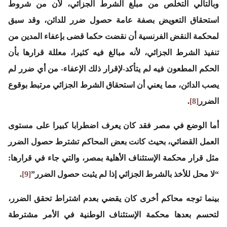
وبالتالي التخلص من مبلغ الشرط الجزائي، لأن من شروط
استحقاق التعويض بصفة عامة حصول ضرر للدائن، وقد سبق
لمحكمة النقض الفرنسية أن نقضت حكما قضى بإعفاء المدين من
تنفيذ الشرط الجزائي، لأنه مبالغ فيه كثيرا، معللة قرارها بأن
الحكم المطعون فيه لم يتأكد-لإقرار ذلك الإعفاء- من أي ضرر لم
يصب الدائن، مما يعني أن استحقاق الشرط الجزائي مرتبط بوقوع
الضرر
[8]
.
أما الوضع في مصر فقد كان يعرف اضطرابا كبيرا على مستوى
العمل القضائي، بحيث كانت بعض المحاكم تشترط حصول الضرر
مثل قرار محكمة الإستئناف الأهلية بمصر، والتي جاء في قرارها:
“لا محل للأخذ بالشرط الجزائي إذا لم يثبت حصول الضرر”
[9]
.
بينما توجه محاكم أخرى كان يقضي بعدم اشتراط تحقق الضرر،
لتحسم بعدها محكمة الإستئناف الوطنية في الأمر مشترطة