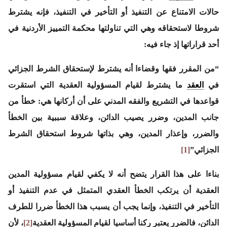
حالات الامتناع عن التنفيذ أو التأخير في التنفيذ، فإنه يشترط
شروطا لاستحقاقه وهي التي تناولتها محكمة التمييز الأردنية في
أحد قراراتها إذ جاء فيه:
“من المقرر فقها وقضاءا أنه يشترط لإستحقاق الشرط الجزائي
في
العقد
ما يشترط لقيام المسؤولية العقدية التي استقرت
قواعدها في التشريع والفقه المدني على أن أركانها هي: خطأ من
جانب المدين، وضرر يصيب الدائن، وعلاقة سببية بين الخطأ
والضرر، وإعذار المدين، وهي بذاتها شروط استحقاق الشرط
الجزائي”
[1]
بناءا على هذا القرار يتضح أنه لا يكفي لقيام مسؤولية المدين
العقدية أن يرتكب الخطأ العقدي المتمثل في عدم التنفيذ أو
التأخير في التنفيذ، وإنما يجب أن يسبب هذا الخطأ ضررا للطرف
الدائن، فالضرر يعتبر ركنا أساسيا لقيام المسؤولية العقدية
[2]
، لأن