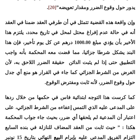
يدور حول وقوع الضرر ومقدار تعويضه”
[20]
.
وإن واقعة هذه القضية تتمثل في أن طرفي العقد ضمنا في العقد
أنه في حالة عدم إفراغ محتل لمحل في تاريخ محدد، يلتزم هذا
الأخير بأن يؤدي مبلغ 1000.00 درهم عن كل يوم تأخير، فإن هذا
البند يشكل شرطا جزائيا، مما قضت معه المحكمة بأنه واجب
التطبيق حتى إذا لم يثبت الدائن حقيقة الضرر اللاحق به، لأن
الغرض من الشرط الجزائي كما جاء في القرار هو منع أي جدل
حول وقوع الضرر، لأنه ثابت ومفترض الوقوع.
كما كرست هذا التوجه ابتدائية فاس في حكمها من خلال ردها
على المدعى عليه الذي التمس إعفاءه من الشرط الجزائي، على
اعتبار أن المدعية لم يلحقها أي ضرر، بحيث جاء جواب المحكمة
هكذا :
” حيث ثابت من العقد المضاف للنازلة في بنده السابع
التزام الفريق المدعى عليه بإبرام
البيع
النهائي بتاريخ 15 نونبر