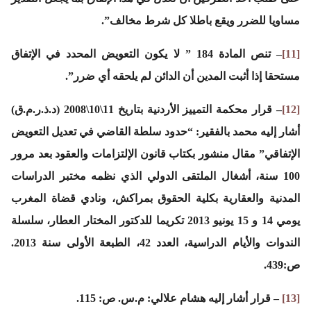
مساويا للضرر ويقع باطلا كل شرط مخالف”.
[11]
– تنص المادة 184 ” لا يكون التعويض المحدد في الإتفاق
مستحقا إذا أثبت المدين أن الدائن لم يلحقه أي ضرر”.
[12]
– قرار محكمة التمييز الأردنية بتاريخ 11\10\2008 (د.ذ.ر.م.ق)
أشار إليه محمد بالفقير: “حدود سلطة القاضي في تعديل التعويض
الإتفاقي” مقال منشور بكتاب قانون الإلتزامات والعقود بعد مرور
100 سنة، أشغال الملتقى الدولي الذي نظمه مختبر الدراسات
المدنية والعقارية بكلية الحقوق بمراكش، ونادي قضاة المغرب
يومي 14 و 15 يونيو 2013 تكريما للدكتور المختار العطار، سلسلة
الندوات والأيام الدراسية، العدد 42، الطبعة الأولى سنة 2013.
ص:439.
[13]
– قرار أشار إليه هشام علالي: م.س. ص: 115.