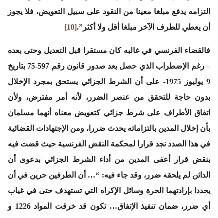
التزامه يدفع مبلغا معينا من النقود على سبيل التعويض، فلا يجوز
أن يعطي للطرف الآخر مبلغا أقل ولا أكثر”.
[18]
فالقضاء الفرنسي في غالبه كان مستقرا قبل التعديل وحتى بعده
– رغم الإضطراب الذي حصل بعد صدور قانون رقم 597-75 بتاريخ
9 يوليوز 1975- على أن الشرط الجزائي يستحق بمجرد الإخلال
بدون حاجة للتحقق من عنصر الضرر، لأنه أمر مفترض، ولأن
اتفاق الأطراف على شرط جزائي كتعويض معناه أنهما مسلمان
بأن إخلال المدين بالتزاماته يحدث ضررا، ومن الإجتهادات القضائية
في هذا الصدد نجد قرارا لمحكمة النقض الفرنسية حيث قضت فيه
بنقض قرار أعفى المدين من أداء الشرط الجزائي بدعوى أن
الدائن لم يلحقه ضرر، وقد جاء فيه:
“… أن الطرفين حرين في أن
يحددا بإرادتهما الحرة وسائل الإكراه التي تستهدف حتى في غياب
أي ضرر، ضمان تنفيذ الإتفاق… تكون قد خرقت المواد 1226 و