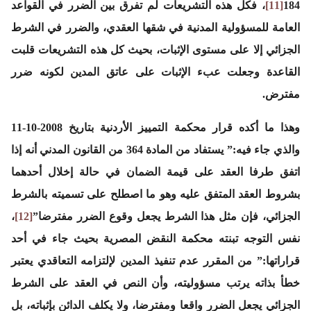
184
[11]
، فكل هذه التشريعات لم تفرق بين الضرر في القواعد
العامة للمسؤولية المدنية في شقها العقدي، والضرر في الشرط
الجزائي إلا على مستوى الإثبات، بحيث كل هذه التشريعات قلبت
القاعدة وجعلت عبء الإثبات على عاتق المدين لكونه ضرر
مفترض.
وهذا ما أكده قرار محكمة التمييز الأردنية بتاريخ 2008-10-11
والذي جاء فيه
:” يستفاد من المادة 364 من القانون المدني أنه إذا
اتفق طرفا العقد على قيمة الضمان في حالة إخلال أحدهما
بشروط العقد المتفق عليه وهو ما اصطلح على تسميته بالشرط
الجزائي، فإن مثل هذا الشرط يجعل وقوع الضرر مفترضا”
[12]
،
نفس التوجه تبنته محكمة النقض المصرية بحيث جاء في أحد
قراراتها
:” من المقرر عدم تنفيذ المدين لإلتزامه التعاقدي يعتبر
خطأ بذاته يرتب مسؤوليته، وأن النص في العقد على الشرط
الجزائي يجعل الضرر واقعا ومفترضا، ولا يكلف الدائن بإثباته، بل