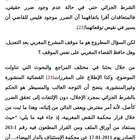
الشرط الجزائي حتى في حالة عدم وجود ضرر حقيقي،
فالمتعاقدان أقرا باتفاقهما أن الضرر موجود فليس للقاضي أن
يسير في نقيض توقعاتهما
[22]
.
لكن السؤال المطروح هو ما موقف المشرع المغربي بعد التعديل،
وهل حافظ القضاء المغربي على نفس الموقف ؟
من خلال بحثنا في مختلف المراجع والبحوث التي تناولت
الموضوع، وكذا الإطلاع على المقررات
[23]
القضائية المنشورة
وغيرالمنشورة، يتضح أن التوجه الغالب والمسيطر هو الحكم
بالشرط الجزائي بمجرد الإخلال، دون الإلتفات إلى تحقق الضرر
كأصل، لأنه أمر مفترض ويعفى الدائن من إثباته، وهذا ما ثبت من
خلال قرار محكمة النقض المغربية، إذ جاء فيه ما يلي:
“حيث
يستفاد من أوراق الملف ومن القرار المطعون فيه رقم 1-263
الصادر يوم 2011-01-17 عن محكمة الإستئناف بالدار البيضاء… أن