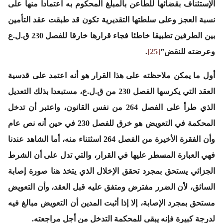
الإستئناف بقضائها للطاعن بالمبلغ المحكوم به اعتمادا منها على
نسبة العجز وعلى سلطتها التقديرية تكون قد طبقت عقد التأمين
بين الطرفين تطبيقا خاطئا فجاء قرارها خارقا للفصل 230 ق.ل.ع
وعرضته للنقض”
[25]
.
أول ما يمكن ملاحظته على هذا القرار هو أنه اعتمد على قدسية
العقد التي يكرسها الفصل 230 من ق.ل.ع، مستبعدا بذلك التعديل
الذي طرأ على الفصل 264 من نفس القانون، واعتبر أن تدخل
المحكمة في التعويض هو خرق للفصل 230 في حين أنه نص عام
وأن الفقرة الأخيرة من الفصل 264 اسثتناء منه، أما الشاهد عندنا
فهي العبارة المسطر عليها في القرار، والتي تدل على أن الشرط
الجزائي يستحق بمجرد تحقق الإخلال الذي يتخذ هنا صورة إصابة
السائق، لأن الضرر مفترض ومتفق عليه قبل العقد، وأن التعويض
مستحق بمجرد الإصابة، إلا إذا أثبت المدين أن التعويض مبالغ فيه
لدرجة كبيرة فإنه يبقى للمحكمة التدخل من أجل مراجعته.