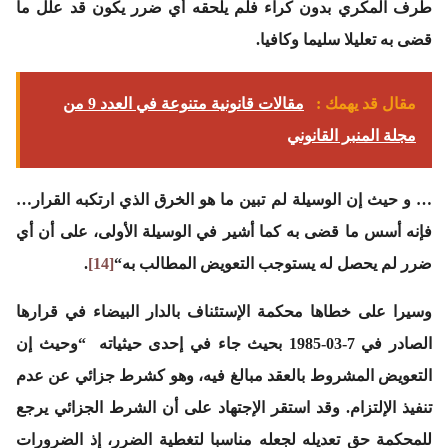
طرف المكري بدون كراء فلم يلحقه أي ضرر يكون قد علل ما
قضى به تعليلا سليما وكافيا.
مقال قد يهمك :
مقالات قانونية متنوعة في العدد 9 من
مجلة المنبر القانوني
… و حيث إن الوسيلة لم تبين ما هو الخرق الذي ارتكبه القرار…
فإنه أسس ما قضى به كما أشير في الوسيلة الأولى، على أن أي
ضرر لم يحصل له يستوجب التعويض المطالب به
“
[14]
.
وسيرا على خطاها محكمة الإستئناف بالدار البيضاء في قرارها
الصادر في 7-03-1985 بحيث جاء في إحدى حيثياته
“وحيث إن
التعويض المشروط بالعقد مبالغ فيه، وهو كشرط جزائي عن عدم
تنفيذ الإلتزام. وقد استقر الإجتهاد على أن الشرط الجزائي يرجع
للمحكمة حق تعديله لجعله مناسبا لتغطية الضرر، إذ الضرورات