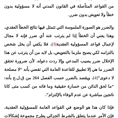
من القواعد المتأصلة في القانون المدني أنه لا مسؤولية بدون
خطأ ولا تعويض بدون ضرر.
والضرر هو الصورة الملموسة التي تتمثل فيها نتائج الخطأ العقدي،
وهذا يعني أن الخطأ إذا لم يترتب عنه أي ضرر فإنه لا مجال
لإعمال قواعد المسؤولية العقدية
[3]
، فلا يكفي أن يخل شخص
بالتزامه لكي يصبح ملزما بالتعويض، بل لابد من أن يترتب عن هذا
الإخلال ضرر يصيب المدعي وإلا ردت دعواه، لأن ضرورة تحقق
الضرر ما هي إلا تطبيق للقاعدة العامة التي تقضي بأنه “لا مصلحة
لا دعوى”
[4]
، ويقصد بالضرر حسب الفصل 264 من ق.ل.ع بأنه:
“ما لحق الدائن من خسارة حقيقية وما فاته من كسب متى كانا
ناتجين مباشرة عن عدم الوفاء بالإلتزام”.
فإذا كان هذا هو الوضع في القواعد العامة للمسؤولية العقدية،
فإن الأمر عندما يتعلق بالشرط الجزائي يطرح مجموعة إشكالات