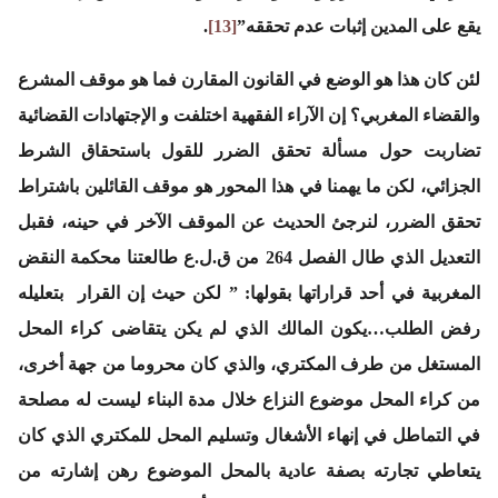
يقع على المدين إثبات عدم تحققه”
[13]
.
لئن كان هذا هو الوضع في القانون المقارن فما هو موقف المشرع
والقضاء المغربي؟ إن الآراء الفقهية اختلفت و الإجتهادات القضائية
تضاربت حول مسألة تحقق الضرر للقول باستحقاق الشرط
الجزائي، لكن ما يهمنا في هذا المحور هو موقف القائلين باشتراط
تحقق الضرر، لنرجئ الحديث عن الموقف الآخر في حينه، فقبل
التعديل الذي طال الفصل 264 من ق.ل.ع طالعتنا محكمة النقض
المغربية في أحد قراراتها بقولها: ”
لكن حيث إن القرار بتعليله
رفض الطلب…يكون المالك الذي لم يكن يتقاضى كراء المحل
المستغل من طرف المكتري، والذي كان محروما من جهة أخرى،
من كراء المحل موضوع النزاع خلال مدة البناء ليست له مصلحة
في التماطل في إنهاء الأشغال وتسليم المحل للمكتري الذي كان
يتعاطي تجارته بصفة عادية بالمحل الموضوع رهن إشارته من