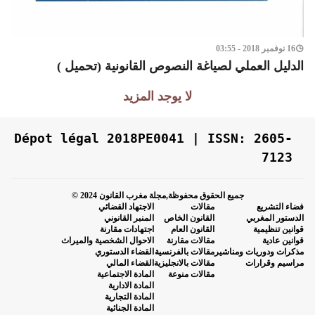
16 نوفمبر 2018 - 03:55
الدليل العملي لصياغة النصوص القانونية (تحميل )
لا يوجد المزيد
Dépot légal 2018PE0041 | ISSN: 2605-
7123
جميع الحقوق محفوظة,مجلة مغرب القانون 2024 ©
فضاء التشريع
مقالات
الاجتهاد القضائي
الدستور المغربي
القانون الخاص
المنبر القانوني
قوانين تنظيمية
القانون العام
اجتهادات مقارنة
قوانين عادية
مقالات مقارنة
الاحوال الشخصية والميراث
مذكرات ودوريات ومناشير
مقالات بالفرنسية
القضاء الدستوري
مراسيم وقرارات
مقالات بالانجليزية
القضاء المالي
مقالات منوعة
المادة الاجتماعية
المادة الادارية
المادة التجارية
المادة الجنائية