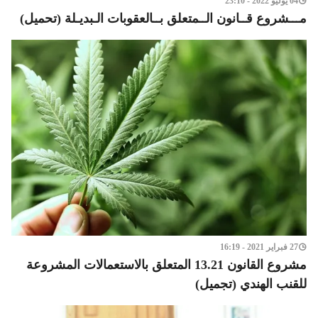
04 يوليو 2022 - 23:10
مـــشروع قــانون الــمتعلق بــالعقوبات الـبديـلة (تحميل)
27 فبراير 2021 - 16:19
مشروع القانون 13.21 المتعلق بالاستعمالات المشروعة
للقنب الهندي (تجميل)