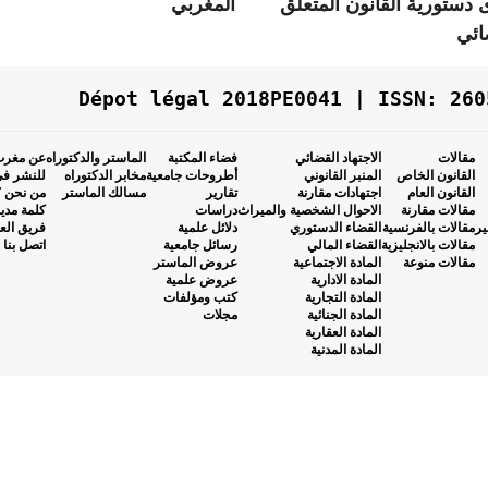
ستورية القانون المتعلق
المغربي
ائي
Dépot légal 2018PE0041 | ISSN: 260
مقالات
الاجتهاد القضائي
فضاء المكتبة
الماستر والدكتوراه
عن مغرب 
القانون الخاص
المنبر القانوني
أطروحات جامعية
مخابر الدكتوراه
للنشر في
القانون العام
اجتهادات مقارنة
تقارير
مسالك الماستر
من نحن ؟
مقالات مقارنة
الاحوال الشخصية والميراث
دراسات
كلمة مدي
ير
مقالات بالفرنسية
القضاء الدستوري
دلائل علمية
فريق الع
مقالات بالانجليزية
القضاء المالي
رسائل جامعية
اتصل بنا
مقالات منوعة
المادة الاجتماعية
عروض الماستر
المادة الادارية
عروض علمية
المادة التجارية
كتب ومؤلفات
المادة الجنائية
مجلات
المادة العقارية
المادة المدنية