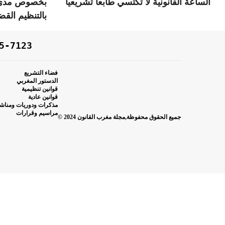
الساعة القانونية لا تكتسي طابعا تشريعيا
بخصوص مدى د
بالتنظيم القض
5-7123
فضاء التشريع
الدستور المغربي
قوانين تنظيمية
قوانين عادية
مذكرات ودوريات ومناش
مراسيم وقرارات
جميع الحقوق محفوظة,مجلة مغرب القانون 2024 ©