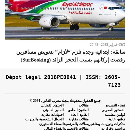
05 فبراير 2025 - 20:48
سابقة: ابتدائية وجدة تلزم “لاَرَام” بتعويض مسافرين
رفضت إركابهم بسبب الحجز الزائد (SurBooking)
Dépot légal 2018PE0041 | ISSN: 2605-
7123
جميع الحقوق محفوظة,مجلة مغرب القانون 2024 ©
فضاء التشريع
مقالات
الاجتهاد القضائي
الدستور المغربي
القانون الخاص
المنبر القانوني
قوانين تنظيمية
القانون العام
اجتهادات مقارنة
قوانين عادية
مقالات مقارنة
الاحوال الشخصية والميراث
مذكرات ودوريات ومناشير
مقالات بالفرنسية
القضاء الدستوري
مراسيم وقرارات
مقالات بالانجليزية
القضاء المالي