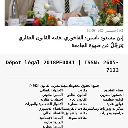
01 سبتمبر 2024 - 16:06
إبن مسعود ياسين: الفاخوري..فقيه القانون العقاري
يَترَجَّلُ عن صهوة الجامعة
Dépot légal 2018PE0041 | ISSN: 2605-
7123
جميع الحقوق محفوظة,مجلة مغرب القانون 2024 ©
فضاء التشريع
مقالات
الاجتهاد القضائي
الدستور المغربي
القانون الخاص
المنبر القانوني
قوانين تنظيمية
القانون العام
اجتهادات مقارنة
قوانين عادية
مقالات مقارنة
الاحوال الشخصية والميراث
مذكرات ودوريات ومناشير
مقالات بالفرنسية
القضاء الدستوري
مراسيم وقرارات
مقالات بالانجليزية
القضاء المالي
مقالات منوعة
المادة الاجتماعية
المادة الادارية
المادة التجارية