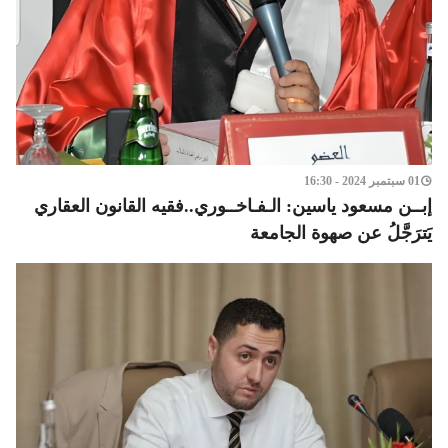
01 سبتمبر 2024 - 16:30
إبــن مسعود ياسين: الـفـاخــوري..فقيه القانون العقاري
يَترَجَّلُ عن صهوة الجامعة