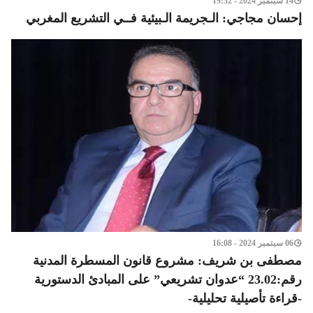
14 سبتمبر 2024 - 19:32
إحسان مجاجي: الـجريمة الـبيئية فــي التشريع المغربي
06 سبتمبر 2024 - 16:08
مصطفى بن شريف: مشروع قانون المسطرة المدنية
رقم:23.02 “عدوان تشريعي” على المبادئ الدستورية
-قراءة تأصيلية تحليلية-