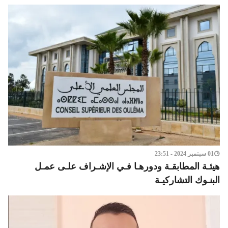
01 سبتمبر 2024 - 23:51
هيئـة المطابقـة ودورهـا فـي الإشـراف علـى عمـل
البنـوك التشاركيـة