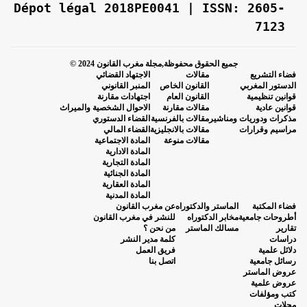
Dépot légal 2018PE0041 | ISSN: 2605-
7123
جميع الحقوق محفوظة,مجلة مغرب القانون 2024 ©
فضاء التشريع
مقالات
الاجتهاد القضائي
الدستور المغربي
القانون الخاص
المنبر القانوني
قوانين تنظيمية
القانون العام
اجتهادات مقارنة
قوانين عادية
مقالات مقارنة
الاحوال الشخصية والميراث
مذكرات ودوريات ومناشير
مقالات بالفرنسية
القضاء الدستوري
مراسيم وقرارات
مقالات بالانجليزية
القضاء المالي
مقالات منوعة
المادة الاجتماعية
المادة الادارية
المادة التجارية
المادة الجنائية
المادة العقارية
المادة المدنية
فضاء المكتبة
الماستر والدكتوراه
عن مغرب القانون
أطروحات جامعية
مخابر الدكتوراه
للنشر في مغرب القانون
تقارير
مسالك الماستر
من نحن ؟
دراسات
كلمة مدير النشر
دلائل علمية
فريق العمل
رسائل جامعية
اتصل بنا
عروض الماستر
عروض علمية
كتب ومؤلفات
مجلات