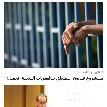
04 يوليو 2022 - 23:10
مـــشروع قــانون الــمتعلق بــالعقوبات الـبديـلة (تحميل)